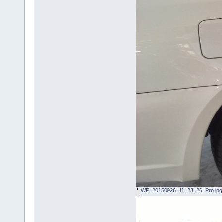
WP_20150926_11_23_26_Pro.jpg