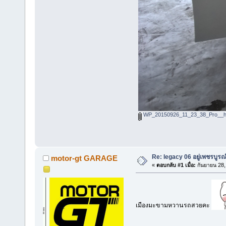
WP_20150926_11_23_38_Pro__hi
Re: legacy 06 อยู่เพชรบูรณ
motor-gt GARAGE
«
ตอบกลับ #1 เมื่อ:
กันยายน 28,
เมืองมะขามหวานรถสวยคะ