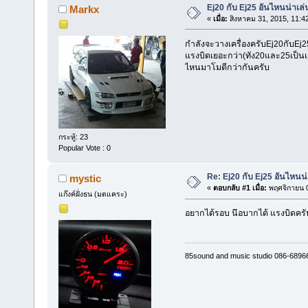
Ej20 กับ Ej25 อันไหนน่าเล่
Markx
«
เมื่อ:
สิงหาคม 31, 2015, 11:4
กำลังจะวางเครื่องครับEj20กับEj
แรงบิดเยอะกว่า(ทัง20และ25เป็นเ
ไหนมาโมดีกว่ากันครับ
กระทู้: 23
Popular Vote : 0
Re: Ej20 กับ Ej25 อันไหนน่
mystic
«
ตอบกลับ #1 เมื่อ:
พฤศจิกายน 0
แก๊งค์ฝั่งธน (มดแคระ)
อยากได้รอบ นึอบากได้ แรงบิดครั
85sound and music studio 086-6896