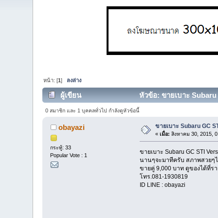
หน้า: [
1
]
ลงล่าง
ผู้เขียน
หัวข้อ: ขายเบาะ Subaru 
0 สมาชิก และ 1 บุคคลทั่วไป กำลังดูหัวข้อนี้
ขายเบาะ Subaru GC ST
obayazi
«
เมื่อ:
สิงหาคม 30, 2015, 0
กระทู้: 33
ขายเบาะ Subaru GC STI Vers
Popular Vote : 1
นานๆจะมาทีครับ สภาพสวยๆไม่
ขายคู่ 9,000 บาท ดูของได้ที่ราช
โทร.081-1930819
ID LINE : obayazi