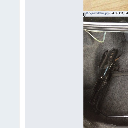
87kjashdfjhu.jpg
(94.39 kB, 544