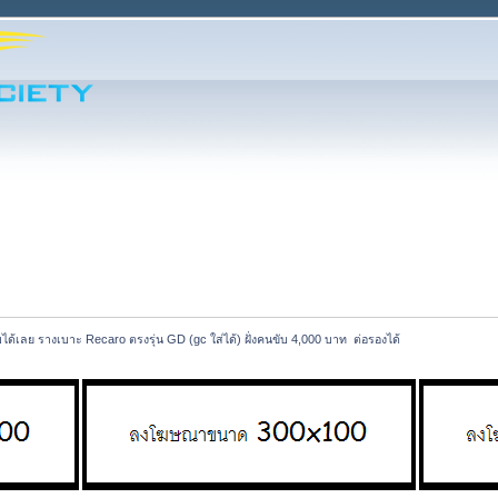
ด้เลย รางเบาะ Recaro ตรงรุ่น GD (gc ใส่ได้) ฝั่งคนขับ 4,000 บาท  ต่อรองได้