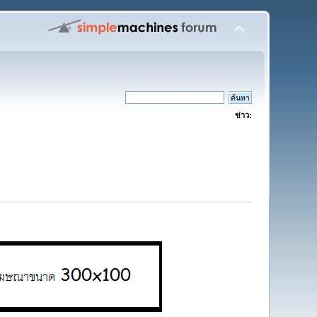
ข่าว: