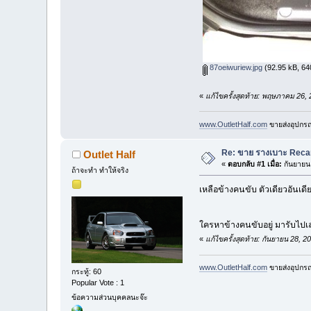
87oeiwuriew.jpg
(92.95 kB, 640
«
แก้ไขครั้งสุดท้าย: พฤษภาคม 26,
www.OutletHalf.com
ขายส่งอุปกรณ์
Re: ขาย รางเบาะ Recaro 
Outlet Half
«
ตอบกลับ #1 เมื่อ:
กันยายน 
ถ้าจะทำ ทำให้จริง
เหลือข้างคนขับ ตัวเดียวอันเดี
ใครหาข้างคนขับอยู่ มารับไปเ
«
แก้ไขครั้งสุดท้าย: กันยายน 28, 
www.OutletHalf.com
ขายส่งอุปกรณ์
กระทู้: 60
Popular Vote : 1
ข้อความส่วนบุคคลนะจ๊ะ