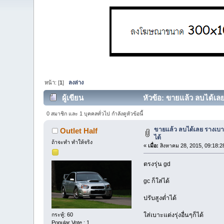
หน้า: [
1
]
ลงล่าง
ผู้เขียน
หัวข้อ: ขายแล้ว ลบได้เลย 
0 สมาชิก และ 1 บุคคลทั่วไป กำลังดูหัวข้อนี้
ขายแล้ว ลบได้เลย รางเบาะ
Outlet Half
ได้
ถ้าจะทำ ทำให้จริง
«
เมื่อ:
สิงหาคม 28, 2015, 09:18:2
ตรงรุ่น gd
gc ก็ใส่ได้
ปรับสูงต่ำได้
ใส่เบาะแต่งรุ่งอื่นๆก็ได้
กระทู้: 60
Popular Vote : 1