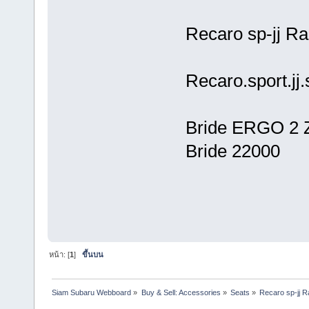
Recaro sp-jj R
Recaro.sport.jj
Bride ERGO 2 Z
Bride 22000
หน้า: [
1
]
ขึ้นบน
Siam Subaru Webboard
»
Buy & Sell: Accessories
»
Seats
»
Recaro sp-jj 