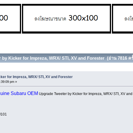
 by Kicker for Impreza, WRX/ STI, XV and Forester (อ่าน 7816 ครั
ker for Impreza, WRX/ STI, XV and Forester
:39:09 pm »
uine Subaru OEM
Upgrade Tweeter by Kicker for Impreza, WRX/ STI, XV and
J101