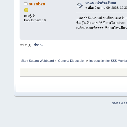
มาแนะนำตัวครับผม
auzabza
«
เมื่อ:
สิงหาคม 09, 2015, 12:3
กระทู้: 9
...แต่กำลัง หา หน้าเหยี่ยว นะคร
Popular Vote : 0
ชื่อ อุ๊ ครับ อายุ 26 ปี สนใจ su
เหยี่ยว)รถแท้++++ พี่ๆคนไหนมี
หน้า: [
1
]
ขึ้นบน
Siam Subaru Webboard
»
General Discussion
»
Introduction for SSS Membe
SMF 2.0.1