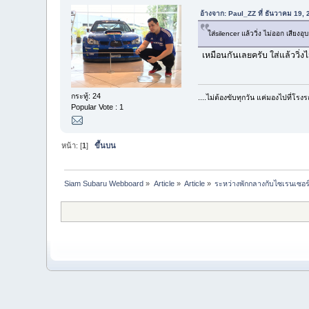
อ้างจาก: Paul_ZZ ที่ ธันวาคม 19,
ใส่silencer แล้ววิ่ง ไม่ออก เสียง
เหมือนกันเลยครับ ใส่แล้ววิ่ง
กระทู้: 24
....ไม่ต้องขับทุกวัน แค่มองไปที่โรง
Popular Vote : 1
หน้า: [
1
]
ขึ้นบน
Siam Subaru Webboard
»
Article
»
Article
»
ระหว่างพักกลางกับไซเรนเซอร์