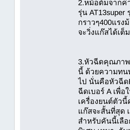
2.หม้อต้มจากค่า
รุ่น AT13super 
กราวๆ400แรงม้า 
จะวิ่งแก๊สได้เต็
3.หัวฉีดคุณภาพ
นี้ ด้วยความทน
ไป นั่นคือหัวฉี
ฉีดเบอร์ A เพื่อ
เครื่องยนต์ตัวนี
แก๊สจะสั้นที่สุด
สำหรับคันนี้เลื