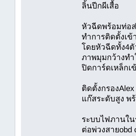
ลิ้นปีกผีเสื้อ
หัวฉีดพร้อมท่อส่
ทำการติดตั้งเข้
โดยหัวฉีดทั้ง4ต
ภาพมุมกว้างทำ
ปิดการ์ดเหล็กเข้าท
ติดตั้งกรองAl
แก๊สระดับสูง พร
ระบบไฟภานในรถจ
ต่อพ่วงสายobd 