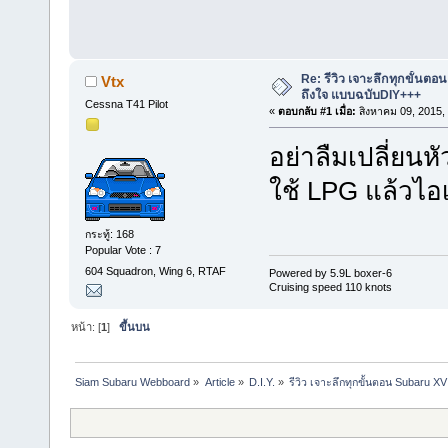
Re: รีวิว เจาะลึกทุกขั้นต
Vtx
ถึงใจ แบบฉบับDIY+++
Cessna T41 Pilot
«
ตอบกลับ #1 เมื่อ:
สิงหาคม 09, 2015,
อย่าลืมเปลี่ยนห
ใช้ LPG แล้วไอ
กระทู้: 168
Popular Vote : 7
604 Squadron, Wing 6, RTAF
Powered by 5.9L boxer-6
Cruising speed 110 knots
หน้า: [
1
]
ขึ้นบน
Siam Subaru Webboard
»
Article
»
D.I.Y.
»
รีวิว เจาะลึกทุกขั้นตอน Subaru 