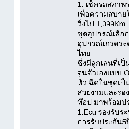
1. เช็ครถสภาพร
เพื่อความสบายใจ
วิ่งไป 1,099Km
ชุดอุปกรณ์เลือ
อุปกรณ์เกรดระ
ไทย
ซึ่งมีลูกเล่นที
จูนตัวเองแบบ 
หัว ฉีดในชุดเป
สวยงามและรองร
ท๊อป มาพร้อมปร
1.Ecu รองรับร
การรับประกัน5ป