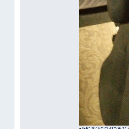
IMG20150714100604.