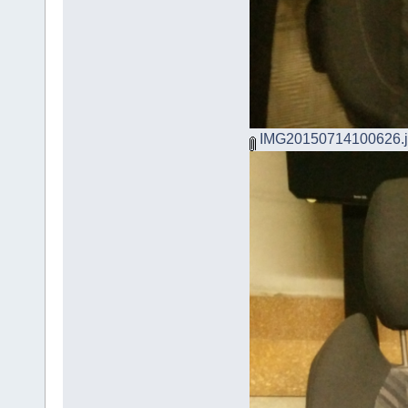
IMG20150714100626.