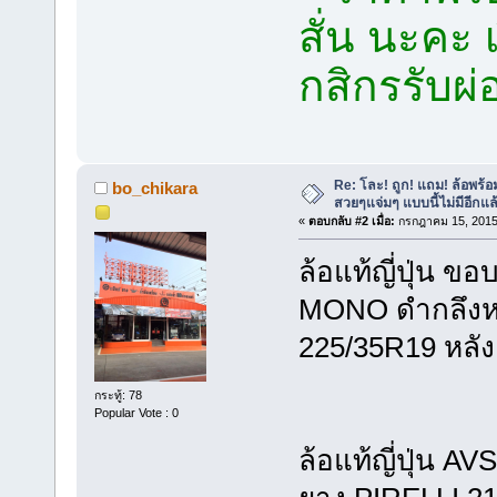
สั่น นะคะ
กสิกรรับผ
Re: โละ! ถูก! แถม! ล้อพร
bo_chikara
สวยๆแจ่มๆ แบบนี้ไม่มีอีกแล้
«
ตอบกลับ #2 เมื่อ:
กรกฎาคม 15, 2015,
ล้อแท้ญี่ปุ่
MONO ดำกลึงหน้
225/35R19 หลั
กระทู้: 78
Popular Vote : 0
ล้อแท้ญี่ปุ่น 