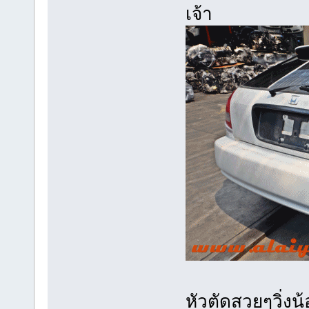
เจ้า
หัวตัดสวยๆวิ่งน