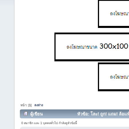
หน้า: [
1
]
ลงล่าง
ผู้เขียน
หัวข้อ: โละ! ถูก! แถม! ล้
(อ่าน 21513 ครั้ง)
0 สมาชิก และ 1 บุคคลทั่วไป กำลังดูหัวข้อนี้