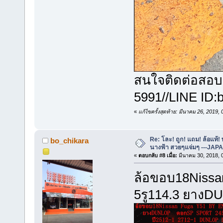
สนใจติดต่อสอบ
5991//LINE ID:
«
แก้ไขครั้งสุดท้าย: มีนาคม 26, 2019
Re: โละ! ถูก! แถม! ล้อแท้
bo_chikara
นางฟ้า สวยๆแจ่มๆ ---JAP
«
ตอบกลับ #8 เมื่อ:
มีนาคม 30, 2018, 
ล้อขอบ18Nissa
5รู114.3 ยางD