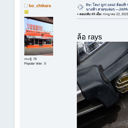
Re: โละ! ถูก! แถม! ล้อแท้
bo_chikara
นางฟ้า สวยๆแจ่มๆ ---JAP
«
ตอบกลับ #3 เมื่อ:
กรกฎาคม 22, 2015,
ล้อ rays
กระทู้: 78
Popular Vote : 0