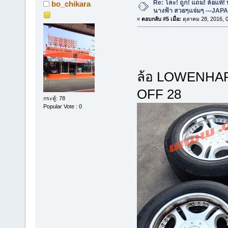
Re: โละ! ถูก! แถม! ล้อแท้
bo_chikara
นางฟ้า สวยๆแจ่มๆ ---JAP
«
ตอบกลับ #5 เมื่อ:
ตุลาคม 28, 2016, 
ล้อ LOWENHAR
OFF 28
กระทู้: 78
Popular Vote : 0