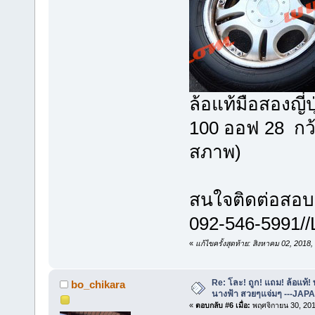
ล้อแท้มือสองญี่
100 ออฟ 28 กว้
สภาพ)
สนใจติดต่อสอบ
092-546-5991//
«
แก้ไขครั้งสุดท้าย: สิงหาคม 02, 201
Re: โละ! ถูก! แถม! ล้อแท้
bo_chikara
นางฟ้า สวยๆแจ่มๆ ---JAP
«
ตอบกลับ #6 เมื่อ:
พฤศจิกายน 30, 201