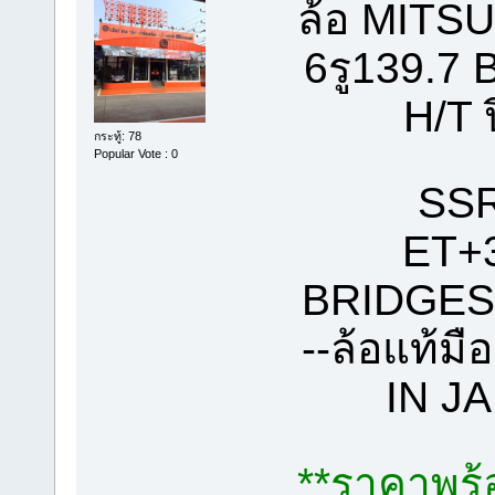
ล้อ MITS
6รู139.
H/T
กระทู้: 78
Popular Vote : 0
SSR
ET+3
BRIDGES
--ล้อแท้มื
IN J
**ราคาพร้อ