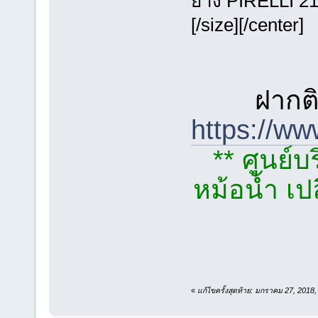
ยาง PIRELLI 2
[/size][/center]
ฝากต
https://w
** ศูนย์บ
หม้อน้ำ เปล
«
แก้ไขครั้งสุดท้าย: มกราคม 27, 2018