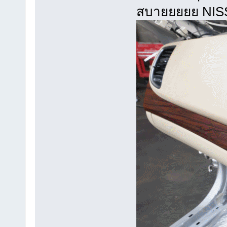
สบายยยยย