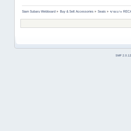
Siam Subaru Webboard
»
Buy & Sell: Accessories
»
Seats
»
ขายเบาะ RECAR
SMF 2.0.1