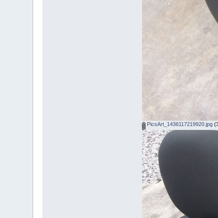
PicsArt_1436117219920.jpg
(3