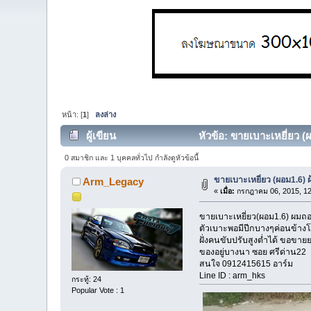
หน้า: [
1
]
ลงล่าง
ผู้เขียน
หัวข้อ: ขายเบาะเหยี่ยว (ผ
0 สมาชิก และ 1 บุคคลทั่วไป กำลังดูหัวข้อนี้
ขายเบาะเหยี่ยว (ผอม1.6) 
Arm_Legacy
«
เมื่อ:
กรกฎาคม 06, 2015, 12
ขายเบาะเหยี่ยว(ผอม1.6) ผมถอด
ตัวเบาะพอมีปีกบางๆค่อนข้างโ
ฝั่งคนขับปรับสูงต่ำได้ ขอขายย
ของอยู่บางนา ซอย ศรีด่าน22
สนใจ 0912415615 อาร์ม
Line ID : arm_hks
กระทู้: 24
Popular Vote : 1