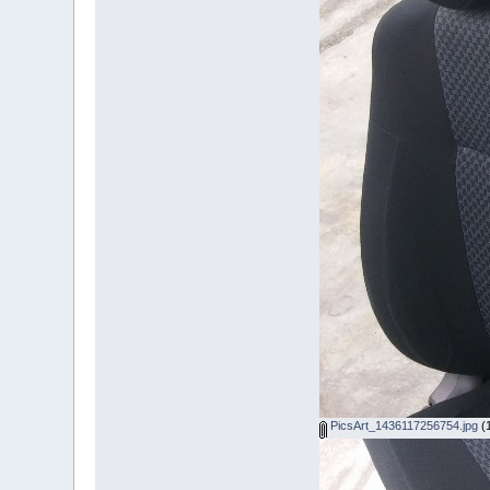
PicsArt_1436117256754.jpg
(1