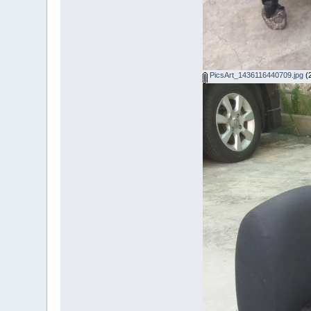
PicsArt_1436116440709.jpg
(2