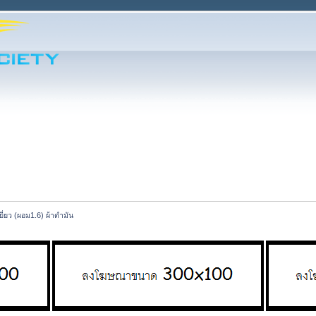
ี่ยว (ผอม1.6) ผ้าดำมัน