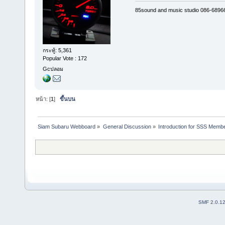
85sound and music studio 086-6896
กระทู้: 5,361
Popular Vote : 172
Gcปลอม
หน้า: [
1
]
ขึ้นบน
Siam Subaru Webboard
»
General Discussion
»
Introduction for SSS Membe
SMF 2.0.1