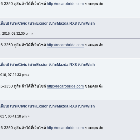
350 ดูสินค้าได้ที่เว็บไซต์
http://recarobride.com
ขอบคุณค่ะ
เพียบ! เบาะCivic เบาะExsior เบาะMazda RX8 เบาะWish
, 2016, 09:32:30 pm »
350 ดูสินค้าได้ที่เว็บไซต์
http://recarobride.com
ขอบคุณค่ะ
เพียบ! เบาะCivic เบาะExsior เบาะMazda RX8 เบาะWish
016, 07:24:33 pm »
350 ดูสินค้าได้ที่เว็บไซต์
http://recarobride.com
ขอบคุณค่ะ
เพียบ! เบาะCivic เบาะExsior เบาะMazda RX8 เบาะWish
017, 06:41:18 pm »
350 ดูสินค้าได้ที่เว็บไซต์
http://recarobride.com
ขอบคุณค่ะ