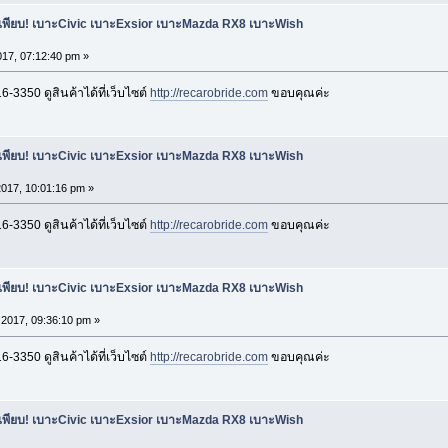
เพียบ! เบาะCivic เบาะExsior เบาะMazda RX8 เบาะWish
17, 07:12:40 pm »
350 ดูสินค้าได้ที่เว็บไซต์
http://recarobride.com
ขอบคุณค่ะ
เพียบ! เบาะCivic เบาะExsior เบาะMazda RX8 เบาะWish
2017, 10:01:16 pm »
350 ดูสินค้าได้ที่เว็บไซต์
http://recarobride.com
ขอบคุณค่ะ
เพียบ! เบาะCivic เบาะExsior เบาะMazda RX8 เบาะWish
2017, 09:36:10 pm »
350 ดูสินค้าได้ที่เว็บไซต์
http://recarobride.com
ขอบคุณค่ะ
เพียบ! เบาะCivic เบาะExsior เบาะMazda RX8 เบาะWish