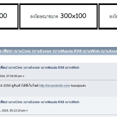
ง เพียบ! เบาะCivic เบาะExsior เบาะMazda RX8 เบาะWish เบาะAccor
เพียบ! เบาะCivic เบาะExsior เบาะMazda RX8 เบาะWish
016, 07:04:00 pm »
350 ดูสินค้าได้ที่เว็บไซต์
http://recarobride.com
ขอบคุณค่ะ
เพียบ! เบาะCivic เบาะExsior เบาะMazda RX8 เบาะWish
, 2016, 05:13:10 pm »