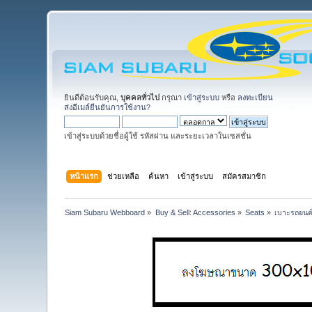
ยินดีต้อนรับคุณ,
บุคคลทั่วไป
กรุณา
เข้าสู่ระบบ
หรือ
ลงทะเบียน
ส่งอีเมล์ยืนยันการใช้งาน?
เข้าสู่ระบบด้วยชื่อผู้ใช้ รหัสผ่าน และระยะเวลาในเซสชั่น
หน้าแรก
ช่วยเหลือ
ค้นหา
เข้าสู่ระบบ
สมัครสมาชิก
Siam Subaru Webboard
»
Buy & Sell: Accessories
»
Seats
»
เบาะรถยนต์