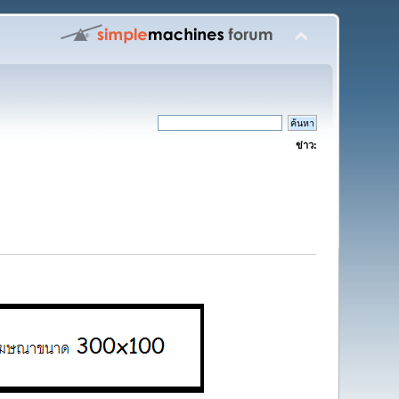
ข่าว: