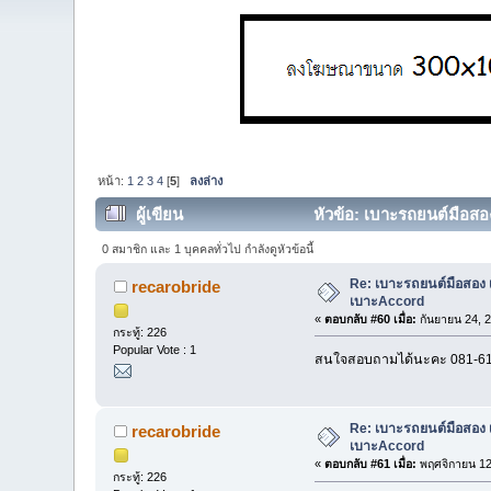
หน้า:
1
2
3
4
[
5
]
ลงล่าง
ผู้เขียน
หัวข้อ: เบาะรถยนต์มือสอ
0 สมาชิก และ 1 บุคคลทั่วไป กำลังดูหัวข้อนี้
Re: เบาะรถยนต์มือสอง 
recarobride
เบาะAccord
«
ตอบกลับ #60 เมื่อ:
กันยายน 24, 2
กระทู้: 226
Popular Vote : 1
สนใจสอบถามได้นะคะ 081-616-3
Re: เบาะรถยนต์มือสอง 
recarobride
เบาะAccord
«
ตอบกลับ #61 เมื่อ:
พฤศจิกายน 12
กระทู้: 226