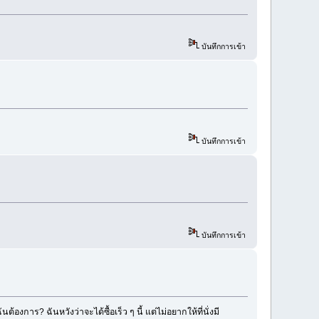
บันทึกการเข้า
บันทึกการเข้า
บันทึกการเข้า
้องการ? ฉันหวังว่าจะได้ซื้อเร็ว ๆ นี้ แต่ไม่อยากให้ที่นั่งมี