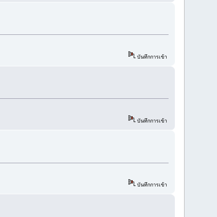
บันทึกการเข้า
บันทึกการเข้า
บันทึกการเข้า