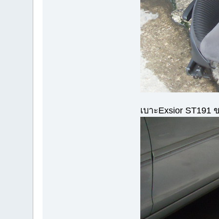
เบาะExsior ST191 ข