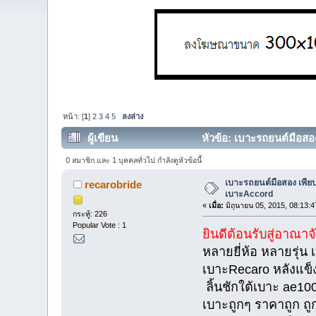
หน้า: [
1
]
2
3
4
5
ลงล่าง
ผู้เขียน
หัวข้อ: เบาะรถยนต์มือสอ
0 สมาชิก และ 1 บุคคลทั่วไป กำลังดูหัวข้อนี้
เบาะรถยนต์มือสอง เพีย
recarobride
เบาะAccord
«
เมื่อ:
มิถุนายน 05, 2015, 08:13:
กระทู้: 226
Popular Vote : 1
ยินดีต้อนรับสู่อาณา
หลายยี่ห้อ หลายรุ่
เบาะRecaro หลังแข็ง
ลิ้นชักใต้เบาะ ae10
เบาะถูกๆ ราคาถูก ถ