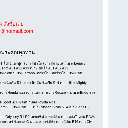
สั่งซื้อเลย
e@hotmail.com
บพระคุณทุกท่าน
ro1 โปร1 เอวปูด เบาะสปาโก้ เบาะสกายไลน์ เบาะLegacy
Cefiro A31 A32 A33 เบาะเซฟิโร่ A31 A32 A33
าะSelica เบาะTerrano เทอราโน เทอร์ราโน เบาะCivic
าะนิสสัน นีโอ เบาะนิสสัน ซิลเวีย S14 เบาะHilux Mighty
a เบาะ็Honda jazz เบาะแต่ง รางเบาะRecaro รางเบาะBride ราง
port เบาะชุดหน้าหลัง Toyota Altis
cord 98 เบาะCivic EG เบาะNissan Silvia S14 เบาะBenz C-
nda Odyssey R1 R2 เบาะเซิฟ เบาะเซิร์ฟ เบาะหลังToyota RAV4
บาะเบนซ์ ซีคลาส C-class เบาะซิลิก้า เบาะบีเอ็ม E46 เบาะCivic