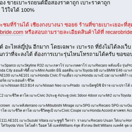
อง ขายเบาะรถยนต์มือสองราคาถูก เบาะราคาถูก
 ไว้ใจได้ 100%
ชมที่ร้านได้ เชียงกงบางนา ซอย6 ร้านที่ขายเบาะเยอะที่สุด 
obride.com
หรือสอบถามรายละเอียดสินค้าได้ที่
recarobrid
์ อะไหล่ญี่ปุ่น อีกมาก โดยเฉพาะ เบาะรถ ที่ยังไม่ได้ลงเว็บ
กว่าที่จะลงได้ ต้องการเบาะรุ่นไหนโทรถามได้ครับ ขอขอ
าะSparco เบาะSkyline R32 เบาะเรคาโร่ เบาะเรคคาโร่ เบาะRecaro หลังแข็ง รุ่นP
da City ฮอนด้าซิตี้ เบาะMini Austin มินิ ออสติน เบาะToyota bB เบาะBMW E46 เบาะ
100 เบาะAE101 เบาะHonda Civic ก้านเดี่ยว เบาะHonda เบาะE car เบาะเซลิก้า เบ
ร์ด เบาะฮอนด้า ซีวิค
เบาะNissan B13 B14 เบาะNissan Neo เบาะPrado เบาะมิตซูบิชิ มิราจ เบาะปราโด้ เบ
C2 เบาะซีวิค ตาโต เบาะCivic 3ประตู 4ประตู civic 3door 4door เบาะMr2 เบาะToyot
crown เบาะหลังterrano เบาะMitsubishi Mirage เบาะSPG เบาะRecaro SPG เบาะGull S
 ตาโต เบาะซีวิค ตาโต เบาะซีวิคคูเป้ เบาะCivic Coupe เบาะHonda Accord ตาเพชร Ac
E111 AE101 เบาะSuzuki Vitara เบาะซูซูกิ วีทาร่า รางเบาะRecaro Uนอก ใส่เบาะHo
่Toyota Vios โตโยต้า วีออส ได้ เบลท์Willans 4จุด หัวกลม Belt Willans เบลท์4 จุด เ