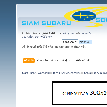
ยินดีต้อนรับคุณ,
บุคคลทั่วไป
กรุณา
เข้าสู่ระบบ
หรือ
ลงทะเบียน
ส่งอีเมล์ยืนยันการใช้งาน?
เข้าสู่ระบบด้วยชื่อผู้ใช้ รหัสผ่าน และระยะเวลาในเซสชั่น
หน้าแรก
ช่วยเหลือ
ค้นหา
เข้าสู่ระบบ
สมัครสมาชิก
Siam Subaru Webboard
»
Buy & Sell: Accessories
»
Seats
»
เบาะรถยนต์