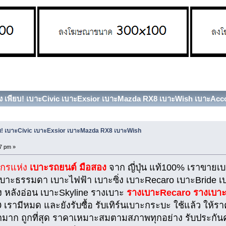
ง เพียบ! เบาะCivic เบาะExsior เบาะMazda RX8 เบาะWish เบาะAccor
บ! เบาะCivic เบาะExsior เบาะMazda RX8 เบาะWish
47 pm »
จักรแห่ง
เบาะรถยนต์ มือสอง
จาก ญี่ปุ่น แท้100% เราขาย
น เบาะธรรมดา เบาะไฟฟ้า เบาะซิ่ง เบาะRecaro เบาะBride 
 หลังอ่อน เบาะSkyline รางเบาะ
รางเบาะRecaro รางเบาะ
0 เรามีหมด และยังรับซื้อ รับเทิร์นเบาะกระบะ ใช้แล้ว ให้ร
ูกมาก ถูกที่สุด ราคาเหมาะสมตามสภาพทุกอย่าง รับประกัน