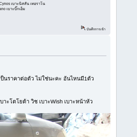
ะCynos เบาะนิสสัน เทอราโน
no เบาะบิ๊กเอ็ม
บันทึกการเข้า
าเป็นราคาต่อตัว ไม่ใช่นะคะ อันไหนมี1ตัว
 เบาะโตโยต้า วิช เบาะWish เบาะหน้าหัว