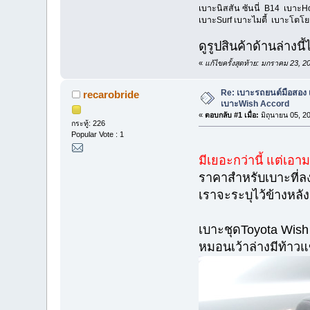
เบาะนิสสัน ซันนี่ B14 เบาะ
เบาะSurf เบาะไมตี้ เบาะโตโย
ดูรูปสินค้าด้านล่างน
«
แก้ไขครั้งสุดท้าย: มกราคม 23, 
Re: เบาะรถยนต์มือสอง 
recarobride
เบาะWish Accord
«
ตอบกลับ #1 เมื่อ:
มิถุนายน 05, 2
กระทู้: 226
Popular Vote : 1
มีเยอะกว่านี้ แต่เอ
ราคาสำหรับเบาะที่ลงไ
เราจะระบุไว้ข้างหลัง
เบาะชุดToyota Wish 
หมอนเว้าล่างมีท้าว