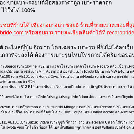
อง ขายเบาะรถยนต์มือสองราคาถูก เบาะราคาถูก
 ไว้ใจได้ 100%
ชมที่ร้านได้ เชียงกงบางนา ซอย6 ร้านที่ขายเบาะเยอะที่สุด 
obride.com
หรือสอบถามรายละเอียดสินค้าได้ที่
recarobrid
์ อะไหล่ญี่ปุ่น อีกมาก โดยเฉพาะ เบาะรถ ที่ยังไม่ได้ลงเว็บ
กว่าที่จะลงได้ ต้องการเบาะรุ่นไหนโทรถามได้ครับ ขอขอ
าะSparco เบาะSkyline R32 เบาะเรคาโร่ เบาะเรคคาโร่ เบาะRecaro หลังแข็ง รุ่นP
da City ฮอนด้าซิตี้ เบาะMini Austin มินิ ออสติน เบาะToyota bB เบาะBMW E46 เบาะ
100 เบาะAE101 เบาะHonda Civic ก้านเดี่ยว เบาะHonda เบาะE car เบาะเซลิก้า เบ
ร์ด เบาะฮอนด้า ซีวิค
เบาะNissan B13 B14 เบาะNissan Neo เบาะPrado เบาะมิตซูบิชิ มิราจ เบาะปราโด้ เบ
C2 เบาะซีวิค ตาโต เบาะCivic 3ประตู 4ประตู civic 3door 4door เบาะMr2 เบาะToyot
crown เบาะหลังterrano เบาะMitsubishi Mirage เบาะSPG เบาะRecaro SPG เบาะGull S
 ตาโต เบาะซีวิค ตาโต เบาะซีวิคคูเป้ เบาะCivic Coupe เบาะHonda Accord ตาเพชร Ac
E111 AE101 เบาะSuzuki Vitara เบาะซูซูกิ วีทาร่า รางเบาะRecaro Uนอก ใส่เบาะHo
่Toyota Vios โตโยต้า วีออส ได้ เบลท์Willans 4จุด หัวกลม Belt Willans เบลท์4 จุด เ