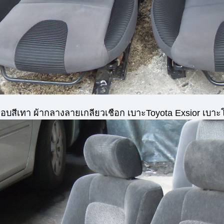
อบสีเทา ผ้ากลางลายเกลียวเชือก เบาะToyota Exsior เบาะ