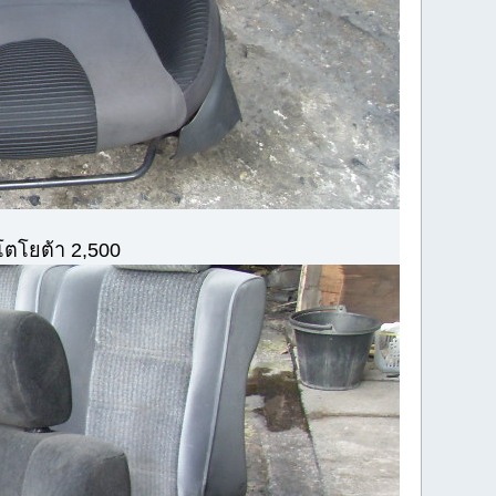
โตโยต้า 2,500