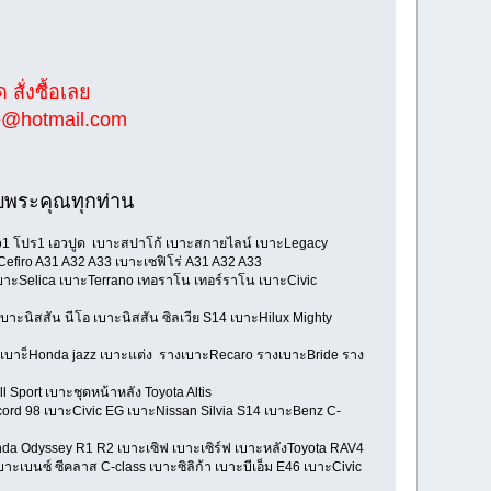
สั่งซื้อเลย
e@hotmail.com
บพระคุณทุกท่าน
ro1 โปร1 เอวปูด เบาะสปาโก้ เบาะสกายไลน์ เบาะLegacy
Cefiro A31 A32 A33 เบาะเซฟิโร่ A31 A32 A33
าะSelica เบาะTerrano เทอราโน เทอร์ราโน เบาะCivic
าะนิสสัน นีโอ เบาะนิสสัน ซิลเวีย S14 เบาะHilux Mighty
a เบาะ็Honda jazz เบาะแต่ง รางเบาะRecaro รางเบาะBride ราง
port เบาะชุดหน้าหลัง Toyota Altis
cord 98 เบาะCivic EG เบาะNissan Silvia S14 เบาะBenz C-
nda Odyssey R1 R2 เบาะเซิฟ เบาะเซิร์ฟ เบาะหลังToyota RAV4
บาะเบนซ์ ซีคลาส C-class เบาะซิลิก้า เบาะบีเอ็ม E46 เบาะCivic