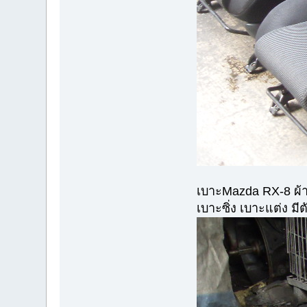
เบาะMazda RX-8 ผ้า
เบาะซิ่ง เบาะแต่ง มี