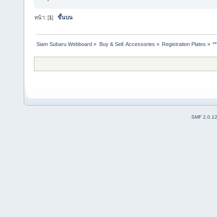
หน้า: [
1
]
ขึ้นบน
Siam Subaru Webboard
»
Buy & Sell: Accessories
»
Registration Plates
»
*
SMF 2.0.1