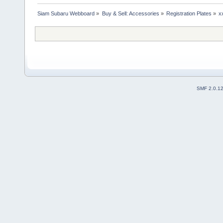
Siam Subaru Webboard
»
Buy & Sell: Accessories
»
Registration Plates
»
x
SMF 2.0.1