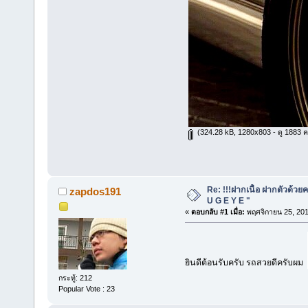
(324.28 kB, 1280x803 - ดู 1883 ครั
Re: !!!ฝากเนื้อ ฝากตัวด้วยค
zapdos191
U G E Y E "
«
ตอบกลับ #1 เมื่อ:
พฤศจิกายน 25, 201
ยินดีต้อนรับครับ รถสวยดีครับผม
กระทู้: 212
Popular Vote : 23