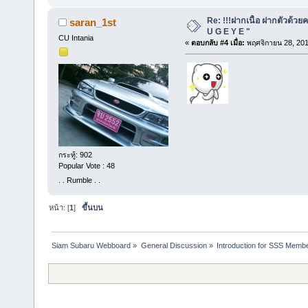
Re: !!!ฝากเนื้อ ฝากตัวด้วยค
saran_1st
U G E Y E "
CU Intania
«
ตอบกลับ #4 เมื่อ:
พฤศจิกายน 28, 201
กระทู้: 902
Popular Vote : 48
. . Rumble . .
หน้า: [
1
]
ขึ้นบน
Siam Subaru Webboard
»
General Discussion
»
Introduction for SSS Membe