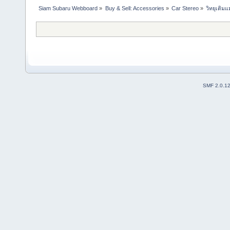
Siam Subaru Webboard
»
Buy & Sell: Accessories
»
Car Stereo
»
วิทยุเดิม
SMF 2.0.1