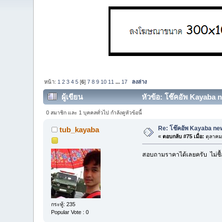
หน้า:
1
2
3
4
5
[
6
]
7
8
9
10
11
...
17
ลงล่าง
ผู้เขียน
หัวข้อ: โช๊คอัพ Kayaba n
0 สมาชิก และ 1 บุคคลทั่วไป กำลังดูหัวข้อนี้
Re: โช๊คอัพ Kayaba new
tub_kayaba
«
ตอบกลับ #75 เมื่อ:
ตุลาคม
สอบถามราคาได้เลยครับ ไม่ชื้
กระทู้: 235
Popular Vote : 0