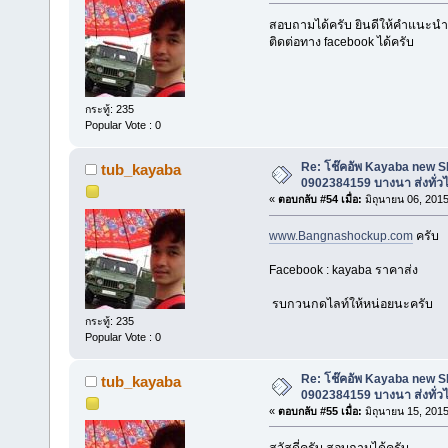
สอบถามได้ครับ ยินดีให้คำแนะนำคร
ติดต่อทาง facebook ได้ครับ
กระทู้: 235
Popular Vote : 0
Re: โช๊คอัพ Kayaba new SR 
tub_kayaba
0902384159 บางนา ส่งทั่ว
«
ตอบกลับ #54 เมื่อ:
มิถุนายน 06, 2015
www.Bangnashockup.com
ครับ
Facebook : kayaba ราคาส่ง
รบกวนกดไลท์ให้หน่อยนะครับ
กระทู้: 235
Popular Vote : 0
Re: โช๊คอัพ Kayaba new SR 
tub_kayaba
0902384159 บางนา ส่งทั่ว
«
ตอบกลับ #55 เมื่อ:
มิถุนายน 15, 2015
สวัสดี่ครับ สอบถามได้ครับ