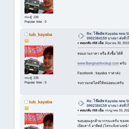
กระทู้: 235
Popular Vote : 0
Re: โช๊คอัพ Kayaba new SR 
tub_kayaba
0902384159 บางนา ส่งทั่ว
«
ตอบกลับ #58 เมื่อ:
มิถุนายน 30, 2015
สอบถามราคา หรือ สั่งชื้อ ได้ที่
www.Bangnashockup.com
ครับ
Facebook : kayaba ราคาส่ง
กระทู้: 235
Popular Vote : 0
รบกวนกดไลท์ให้หน่อยนะครับ
Re: โช๊คอัพ Kayaba new SR 
tub_kayaba
0902384159 บางนา ส่งทั่ว
«
ตอบกลับ #59 เมื่อ:
กรกฎาคม 03, 201
ขอบคุณลูกค้ามากๆนะครับ ของทะ
เปิดเสาร์ อาทิตย์ (โทรแจ้งล่วงห