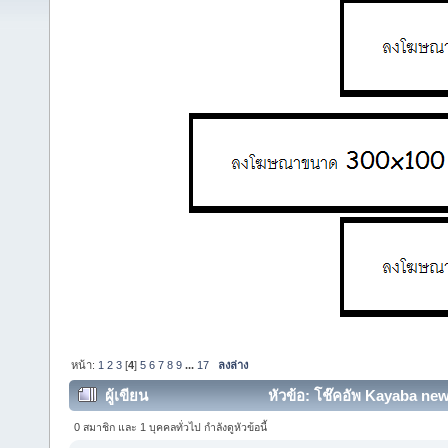
หน้า:
1
2
3
[
4
]
5
6
7
8
9
...
17
ลงล่าง
ผู้เขียน
หัวข้อ: โช๊คอัพ Kayaba new
ครั้ง)
0 สมาชิก และ 1 บุคคลทั่วไป กำลังดูหัวข้อนี้