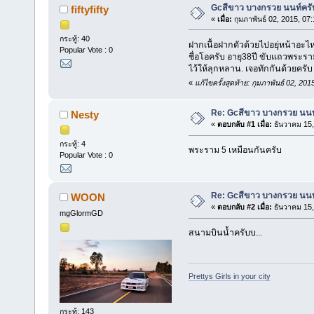
Gcสีขาว บางกรวย นนท์ครั
fiftyfifty
«
เมื่อ:
กุมภาพันธ์ 02, 2015, 07
กระทู้: 40
ฝากเนื้อฝากตัวด้วยไปอยุ่หน้าอะไห
Popular Vote : 0
ชื่อโอครับ อายุ38ปี ขับแถวพระรา
ไว้ให้ลุกหลาน. เจอทักกันด้วยครับ
«
แก้ไขครั้งสุดท้าย: กุมภาพันธ์ 02, 201
Re: Gcสีขาว บางกรวย นนท
Nesty
«
ตอบกลับ #1 เมื่อ:
ธันวาคม 15,
กระทู้: 4
พระราม 5 เหมือนกันครับ
Popular Vote : 0
Re: Gcสีขาว บางกรวย นนท
WOON
«
ตอบกลับ #2 เมื่อ:
ธันวาคม 15,
mgGlormGD
สนามบินน้ำครับบ...
Prettys Girls in your city
กระทู้: 143