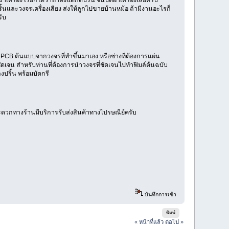
ริ้นและวงจรเครื่องเสียง ส่งให้ลูกไปขายบ้านหม้อ ถ้ามีงานอะไรก็
รับ
ผ่น PCB ต้นแบบจากวงจรที่ทำขึ้นมาเอง หรือช่างที่ต้องการแผ่น
ดเจน สำหรับท่านที่ต้องการนำวงจรที่ชัดเจนไปทำฟิมล์ต้นฉบับ
ริ้น พร้อมบัดกรี
ะดวกทางร้านมีบริการรับส่งสินค้าทางไปรษณีย์ครับ
บันทึกการเข้า
พิมพ์
« หน้าที่แล้ว
ต่อไป »