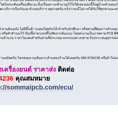
ฟวิ่งประดับเครื่องเสียง ฉะนั้นเรื่องความชำนาญไว้ใจได้เลย ตอนนี้ก็อยู่บ้านทำแผ่นป
ง บริการเป็นกันเอง ทำเองบริการ คุยง่ายครับ หวังว่าจะมีโอกาสได้รับใช้ทุกท่านนะค
PCB ตามต้นฉบับ ไม่มีขึ้นต่ำ 1แผ่นก็คุยกันได้ สำหรับนักศึกษา หรือท่านที่ต้องการทำแ
หรือทำสำรองไว้ ก๊อปปี้ลายวงจรที่ไม่ชัดจากต้นแบบ โดยส่งงานเป็นภาพลาย PCB ที่ชั
ตามจำนวน ราคาไม่แพงสำหรับท่านที่ประกอบวงจรแบบต่างๆขาย รับประกอบอุปกรณ์ลงป
่บ้านหม้อครับ โทรสอบถามเส้นทาง ตำแหน่งร้านได้เลยครับ 086-9784236 หรือถ้าไม่ส
งเครื่องยนต์ ราคาส่ง
ติดต่อ
-4236
คุณสมหมาย
p://sommaipcb.com/ecu/