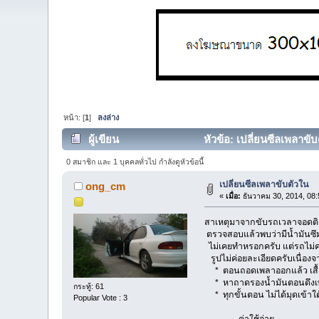
หน้า: [
1
]
ลงล่าง
ผู้เขียน
หัวข้อ: เปลี่ยนซีลเพลาขับ
0 สมาชิก และ 1 บุคคลทั่วไป กำลังดูหัวข้อนี้
เปลี่ยนซีลเพลาขับตัวใน
ong_cm
«
เมื่อ:
ธันวาคม 30, 2014, 08:
สาเหตุมาจากขับรถเวลาจอดติด
ตรวจสอบแล้วพบว่ามีน้ำมันซึ
ไม่เคยทำหรอกครับ แต่รถไม่ค่
รูปไม่ค่อยละเอียดครับเนื่อง
* ตอนถอดเพลาออกแล้ว เสื้อข
* หาถาดรองน้ำมันตอนดึงเพ
กระทู้: 61
* ทุกขั้นตอน ไม่ได้มุดเข้า
Popular Vote : 3
ค่าใช้จ่าย