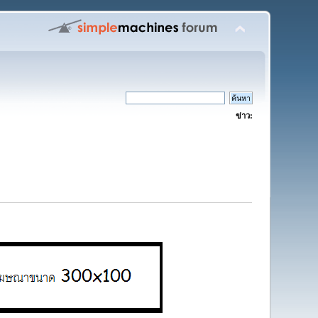
ข่าว: