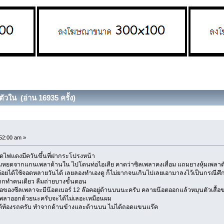
ตัวใน (อ่าน 16935 ครั้ง)
52:00 am »
ไฟแดงมีควันขึ้นที่ฝากระโปรงหน้า
มหยดจากแกนเพลาด้านใน ไปโดนท่อไอเสีย คาดว่าซิลเพลาคงเสื่อม แถมยางหุ้มเพลา
อยได้ใช้จอดหลายวันได้ เลยลองทำเองดู ก็ไม่ยากจนเกินไปเลยเอามาลงไว้เป็นกรณีศึก
จากทำคนเดียว ลืมถ่ายบางขั้นตอน
องซีลเพลาจะมีน๊อตเบอร์ 12 ล๊อคอยู่ด้านบนนะครับ คลายน๊อตออกแล้วหมุนตัวเสื้อข
ลาออกด้วยนะครับจะได้ไม่เลอะเหมือนผม
ใต้ท้องรถครับ ทำจากด้านข้างและด้านบน ไม่ได้ถอดแขนแร๊ค