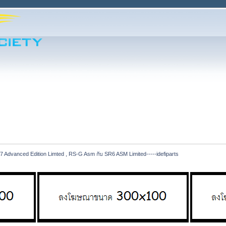
 Advanced Edition Limted , RS-G Asm กับ SR6 ASM Limited-----idefiparts