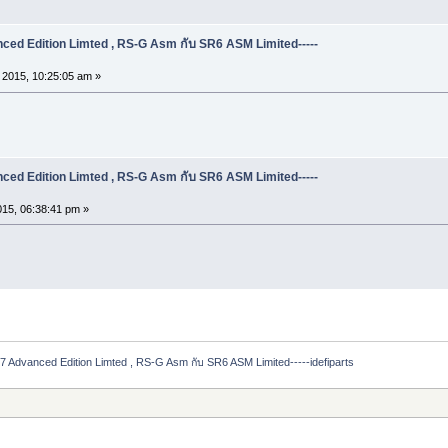
ed Edition Limted , RS-G Asm กับ SR6 ASM Limited-----
, 2015, 10:25:05 am »
ed Edition Limted , RS-G Asm กับ SR6 ASM Limited-----
15, 06:38:41 pm »
 Advanced Edition Limted , RS-G Asm กับ SR6 ASM Limited-----idefiparts