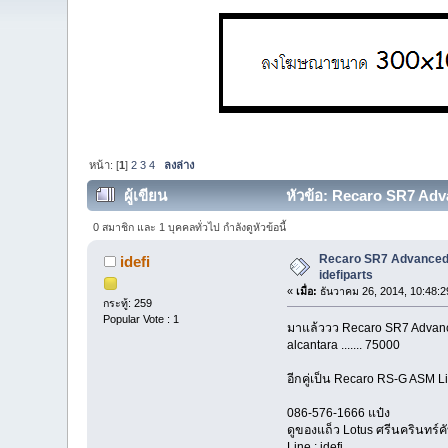
หน้า: [
1
]
2
3
4
ลงล่าง
ผู้เขียน
หัวข้อ: Recaro SR7 Adva
0 สมาชิก และ 1 บุคคลทั่วไป กำลังดูหัวข้อนี้
Recaro SR7 Advanced E
idefi
idefiparts
«
เมื่อ:
ธันวาคม 26, 2014, 10:48:2
กระทู้: 259
Popular Vote : 1
มาแล้ววว Recaro SR7 Advance
alcantara ....... 75000
อีกคู่เป็น Recaro RS-G ASM Limi
086-576-1666 แป๋ง
ดูของแถ็ว Lotus ศรีนครินทร์ค
Line : idefi