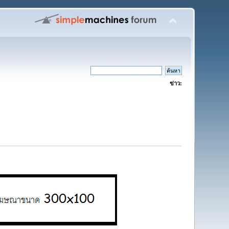
ข่าว: