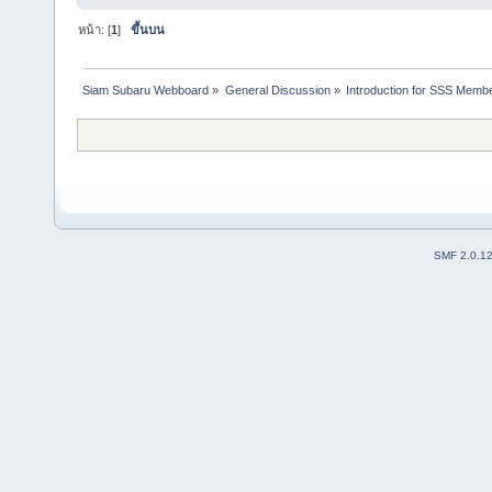
หน้า: [
1
]
ขึ้นบน
Siam Subaru Webboard
»
General Discussion
»
Introduction for SSS Membe
SMF 2.0.1