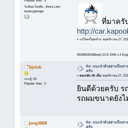
Popular Vote : 5
รับสั่งอะไหล่ซิ่ง...ติดต่อ Line:
bookcgdesign
ที่มาครั
http://car.kapo
«
แก้ไขครั้งสุดท้าย: พฤศจิกายน 27, 2
0929893536Body:GC8 1995 v.4 Engin
Re: แนะนำตัวอย่างเป็นทางก
ิbjclub
ครับ
«
ตอบกลับ #6 เมื่อ:
พฤศจิกายน 27, 201
กระทู้: 55
Popular Vote : 2
ยินดีด้วยครับ รถ
รถผมขนาดยังไม่
Re: แนะนำตัวอย่างเป็นทางก
jong3858
ครับ