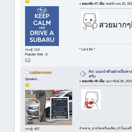
«
ตอบกลับ #7 เมื่อ:
พฤศจิกายน 29, 201
สวยมากๆย
" Let it Be "
กระทู้: 114
Popular Vote : 6
Re: แนะนำตัวอย่างเป็นทางก
cableroom
ครับ
Speaker...
«
ตอบกลับ #8 เมื่อ:
กุมภาพันธ์ 06, 201
จำหน่าย_สายไฟเครื่องเสียง_ลำโพงเครื
กระทู้: 457