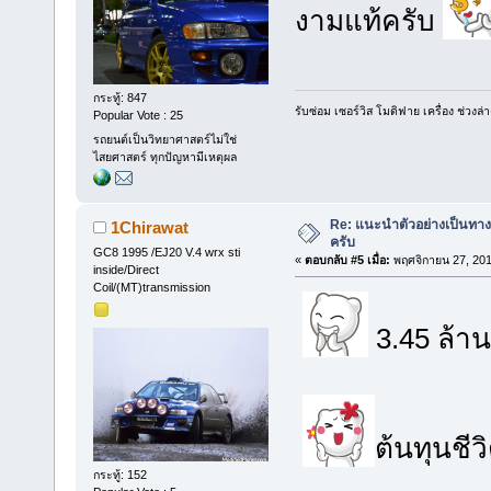
งามแท้ครับ
กระทู้: 847
รับซ่อม เซอร์วิส โมดิฟาย เครื่อง ช่ว
Popular Vote : 25
รถยนต์เป็นวิทยาศาสตร์ไม่ใช่
ไสยศาสตร์ ทุกปัญหามีเหตุผล
Re: แนะนำตัวอย่างเป็นทางก
1Chirawat
ครับ
GC8 1995 /EJ20 V.4 wrx sti
«
ตอบกลับ #5 เมื่อ:
พฤศจิกายน 27, 201
inside/Direct
Coil/(MT)transmission
3.45 ล้
ต้นทุนชี
กระทู้: 152