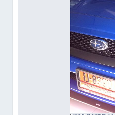
10675609_4867528102041_68274