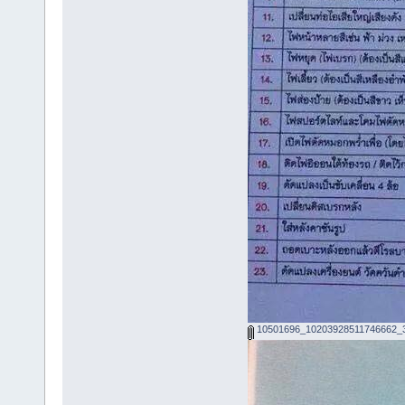
10501696_10203928511746662_3