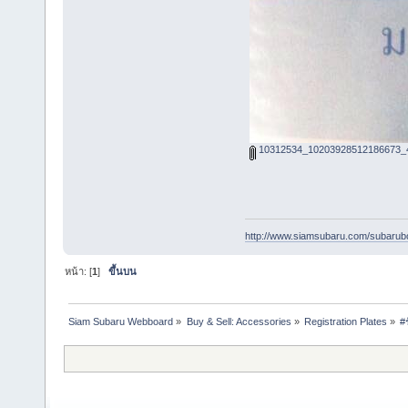
10312534_10203928512186673_4
http://www.siamsubaru.com/subarub
หน้า: [
1
]
ขึ้นบน
Siam Subaru Webboard
»
Buy & Sell: Accessories
»
Registration Plates
»
#