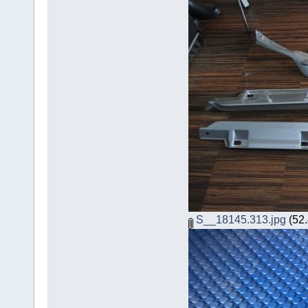
S__18145.313.jpg
(52.