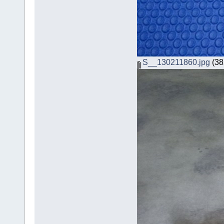
S__130211860.jpg
(382