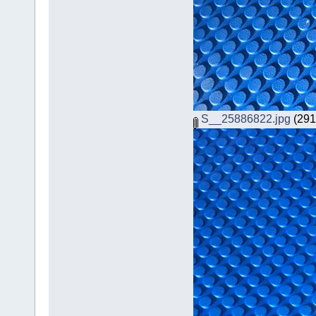
S__25886822.jpg
(291.