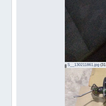
S__130211861.jpg
(317