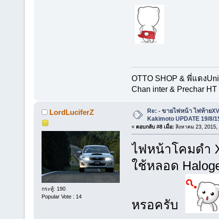
OTTO SHOP & พี่แดงUn
Chan inter & Prechar HT 
Re: - ขายไฟหน้า ไฟท้ายXV
LordLuciferZ
Kakimoto UPDATE 19/8/15
«
ตอบกลับ #8 เมื่อ:
สิงหาคม 23, 2015,
ไฟหน้าโคมดำ XV
ใช้หลอด Halog
กระทู้: 190
Popular Vote : 14
หรอครับ