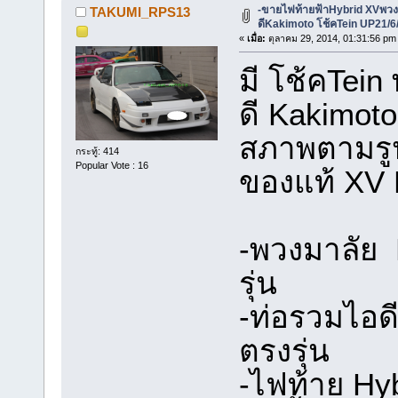
-ขายไฟท้ายฟ้าHybrid XVพวง
TAKUMI_RPS13
ดีKakimoto โช้คTein UP21/6
«
เมื่อ:
ตุลาคม 29, 2014, 01:31:56 pm
มี โช้คTein
ดี Kakimoto
สภาพตามรู
กระทู้: 414
Popular Vote : 16
ของแท้ XV 
-พวงมาลัย 
รุ่น
-ท่อรวมไอด
ตรงรุ่น
-ไฟท้าย Hyb