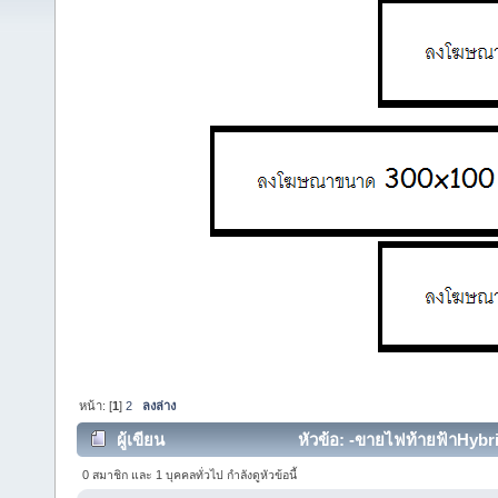
หน้า: [
1
]
2
ลงล่าง
ผู้เขียน
หัวข้อ: -ขายไฟท้ายฟ้าHybr
(อ่าน 37653 ครั้ง)
0 สมาชิก และ 1 บุคคลทั่วไป กำลังดูหัวข้อนี้