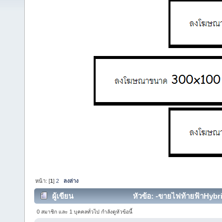
หน้า: [
1
]
2
ลงล่าง
ผู้เขียน
หัวข้อ: -ขายไฟท้ายฟ้าHybr
(อ่าน 37625 ครั้ง)
0 สมาชิก และ 1 บุคคลทั่วไป กำลังดูหัวข้อนี้