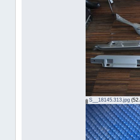
S__18145.313.jpg
(52.