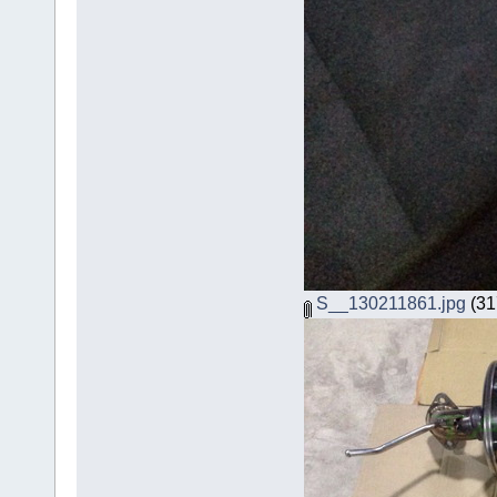
S__130211861.jpg
(317