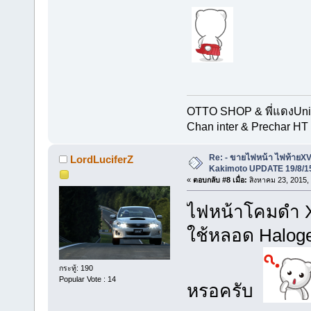
OTTO SHOP & พี่แดงUn
Chan inter & Prechar HT 
Re: - ขายไฟหน้า ไฟท้ายXV
LordLuciferZ
Kakimoto UPDATE 19/8/15
«
ตอบกลับ #8 เมื่อ:
สิงหาคม 23, 2015,
ไฟหน้าโคมดำ XV
ใช้หลอด Halog
กระทู้: 190
Popular Vote : 14
หรอครับ