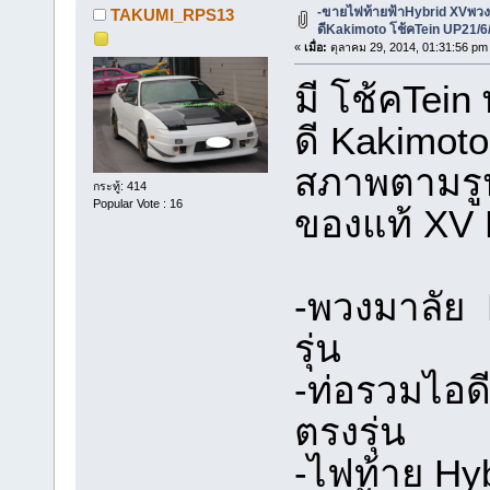
-ขายไฟท้ายฟ้าHybrid XVพวง
TAKUMI_RPS13
ดีKakimoto โช้คTein UP21/6
«
เมื่อ:
ตุลาคม 29, 2014, 01:31:56 pm
มี โช้คTein
ดี Kakimoto
สภาพตามรู
กระทู้: 414
Popular Vote : 16
ของแท้ XV 
-พวงมาลัย 
รุ่น
-ท่อรวมไอด
ตรงรุ่น
-ไฟท้าย Hyb