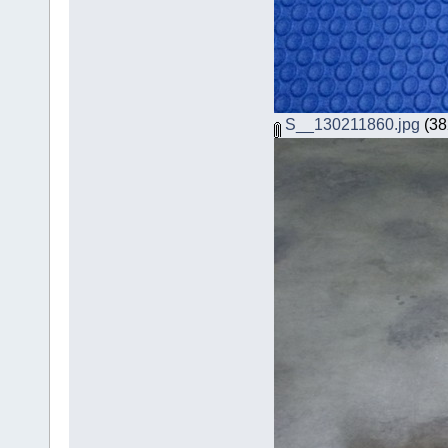
S__130211860.jpg
(382