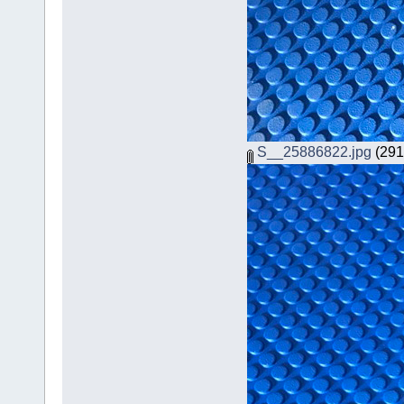
S__25886822.jpg
(291.