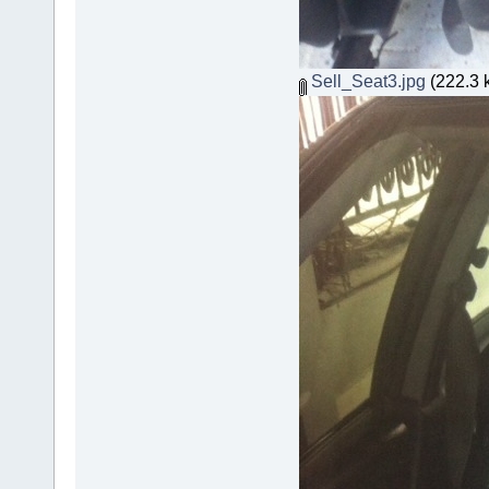
Sell_Seat3.jpg
(222.3 k