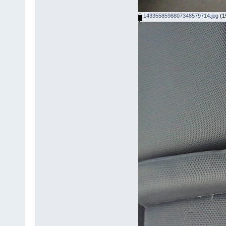
1433558598807348579714.jpg
(15