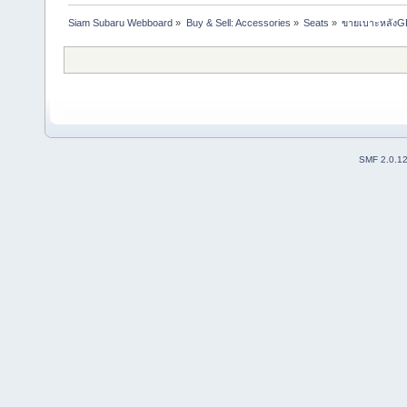
Siam Subaru Webboard
»
Buy & Sell: Accessories
»
Seats
»
ขายเบาะหลังG
SMF 2.0.1