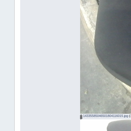
14335585046501804116015.jpg
(1