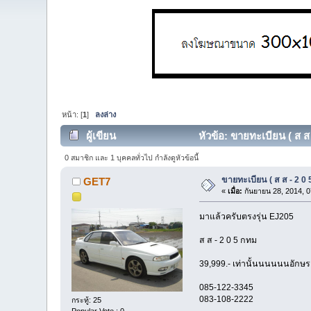
หน้า: [
1
]
ลงล่าง
ผู้เขียน
หัวข้อ: ขายทะเบียน ( ส ส 
0 สมาชิก และ 1 บุคคลทั่วไป กำลังดูหัวข้อนี้
ขายทะเบียน ( ส ส - 2 0
GET7
«
เมื่อ:
กันยายน 28, 2014, 0
มาแล้วครับตรงรุ่น EJ205
ส ส - 2 0 5 กทม
39,999.- เท่านั้นนนนนนอักษรเบ
085-122-3345
083-108-2222
กระทู้: 25