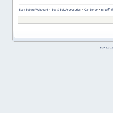
Siam Subaru Webboard
»
Buy & Sell: Accessories
»
Car Stereo
»
กล่องทีวี 
SMF 2.0.1