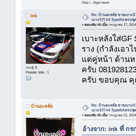
เงินมา...ปัญหาหมด!
Re: บ้านอะหลั่ย ขายเบาะS
ink
เบาะSTI V4 TypeRAครบชุ
«
ตอบกลับ #4 เมื่อ:
กรกฎาคม 17, 2014,
เบาะหลังใส่GF 
ราง (กำลังเอาไปซ
แต่คู่หน้า ด้าน
ครับ 081928123
กระทู้: 8
Popular Vote : 1
ครับ ขอบคุณ 
Re: บ้านอะหลั่ย ขายเบาะS
บ้านอะหลั่ย
เบาะSTI V4 TypeRAครบชุ
«
ตอบกลับ #5 เมื่อ:
กรกฎาคม 21, 2014,
อ้างจาก: ink ที่ 