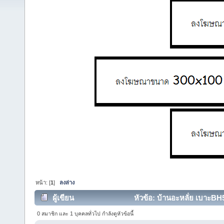
หน้า: [
1
]
ลงล่าง
ผู้เขียน
หัวข้อ: บ้านอะหลั่ย เบาะBH
22793 ครั้ง)
0 สมาชิก และ 1 บุคคลทั่วไป กำลังดูหัวข้อนี้