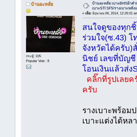
บ้านอะหลั่ย เบาะBH5ผ้าดำ/
บ้านอะหลั่ย
เบาะSTI SF5/รางเบาะหลังแ
«
เมื่อ:
มิถุนายน 06, 2014, 12:26:01 a
สนใจดูของทุกช
ร่วมใจ(ซ.43) โท
จังหวัดได้ครับ
นิชย์ เลขที่บัญช
กระทู้: 105
Popular Vote : 8
โอนเงินแล้วส่งS
คลิ๊กที่รูปเลย
ครับ
รางเบาะพร้อมป
เบาะแต่งได้หลา