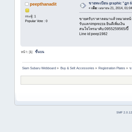
ขายทะเบียน graphic "ฏก 
peepthanadit
«
เมื่อ:
เมษายน 21, 2014, 01:0
กระทู้: 1
ขายครับราคาลดมาแล้วหมวดหน้
Popular Vote : 0
รับแลกimprezza ยินดีเพิ่มเงิน
สนใจโทรมาคับ:0955259565/ปี๊
Line id:peep1982
หน้า: [
1
]
ขึ้นบน
Siam Subaru Webboard
»
Buy & Sell: Accessories
»
Registration Plates
»
ข
SMF 2.0.1