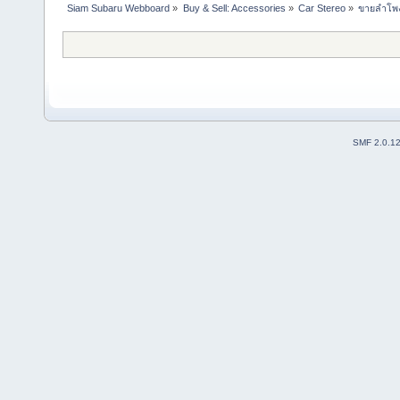
Siam Subaru Webboard
»
Buy & Sell: Accessories
»
Car Stereo
»
ขายลำโพง 
SMF 2.0.1