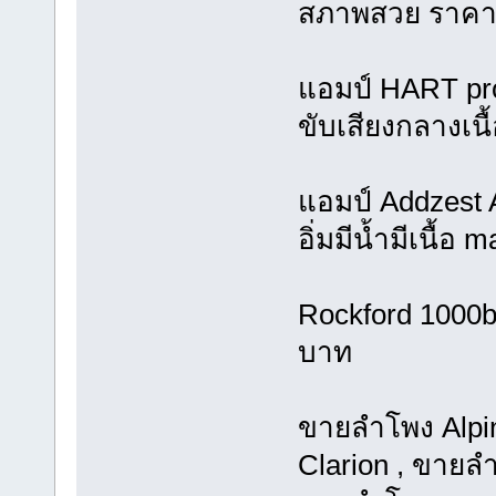
สภาพสวย ราคา
แอมป์ HART pro
ขับเสียงกลางเน
แอมป์ Addzest 
อิ่มมีน้ำมีเนื้
Rockford 1000
บาท
ขายลำโพง Alpi
Clarion , ขายล