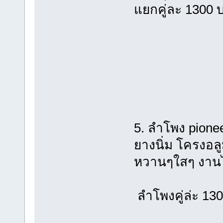
แยกคู่ละ 1300 
5. ลำโพง pione
ยางนิ่ม โครงอลูม
หวานๆใสๆ งานได
ลำโพงคู่ล่ะ 13