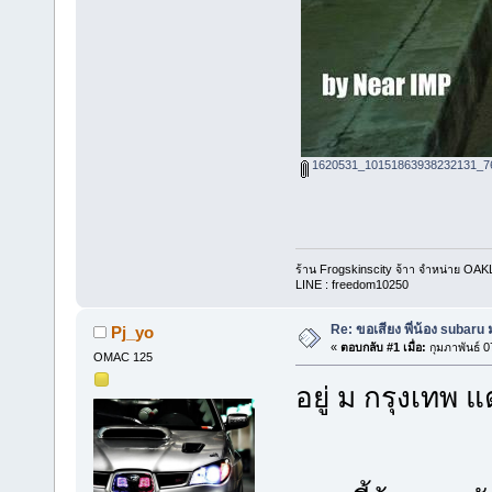
1620531_10151863938232131_76
ร้าน Frogskinscity จ้าา จำหน่าย OAK
LINE : freedom10250
Re: ขอเสียง พี่น้อง subaru
Pj_yo
«
ตอบกลับ #1 เมื่อ:
กุมภาพันธ์ 0
OMAC 125
อยู่ ม กรุงเทพ แ