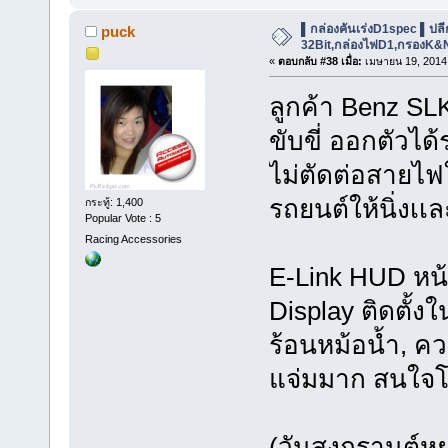
▌กล่องคันเร่งD1spec ▌ปลีก-ส
puck
32Bit,กล่องไฟD1,กรองK&
«
ตอบกลับ #38 เมื่อ:
เมษายน 19, 2014,
ลูกค้า Benz SL
ขับขี่ ออกตัวได
ไม่ตัดต่อสายไฟ
รถยนต์ให้นิ่งเเ
กระทู้: 1,400
Popular Vote : 5
Racing Accessories
E-Link HUD หน
Display ติดตั้
ร้อนหม้อน้ำ, ค
แจ่มมาก สนใจโ
(วันสงกรานต์หยุดต