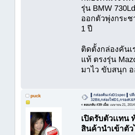
รุ่น BMW 730L
ออกตัวพุ่งกระช
1 ปี
ติดตั้งกล่องคันเ
แท้ ตรงรุ่น Ma
มาไว ขับสนุก ออ
▌กล่องคันเร่งD1spec ▌ปลีก-ส
puck
32Bit,กล่องไฟD1,กรองK&
«
ตอบกลับ #39 เมื่อ:
เมษายน 21, 2014,
เปิดรับตัวเเทน 
สินค้านำเข้าตัว