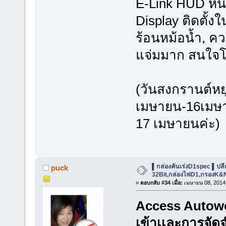
E-Link HUD หน
Display ติดตั้
ร้อนหม้อน้ำ, ค
แจ่มมาก สนใจโ
(วันสงกรานต์หยุดต
เมษายน-16เมษาย
17 เมษายนค่ะ)
▌กล่องคันเร่งD1spec ▌ปลีก-ส
puck
32Bit,กล่องไฟD1,กรองK&
«
ตอบกลับ #34 เมื่อ:
เมษายน 08, 2014,
Access Autowor
เข้าเเละการจัด