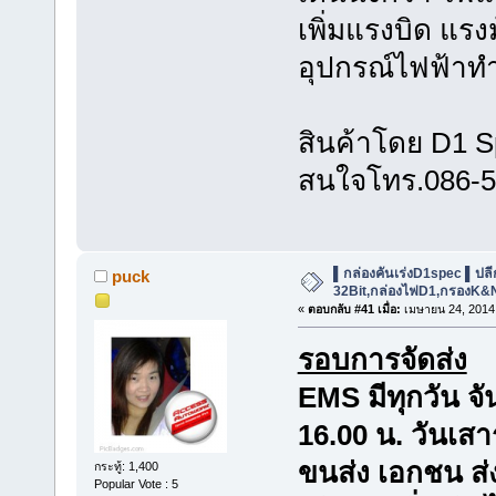
เพิ่มแรงบิด แรงม้
อุปกรณ์ไฟฟ้าทำง
สินค้าโดย D1 S
สนใจโทร.086-5
▌กล่องคันเร่งD1spec ▌ปลีก-ส
puck
32Bit,กล่องไฟD1,กรองK&
«
ตอบกลับ #41 เมื่อ:
เมษายน 24, 2014,
รอบการจัดส่ง
EMS มีทุกวัน จัน
16.00 น. วันเสา
ขนส่ง เอกชน ส่ง
กระทู้: 1,400
Popular Vote : 5