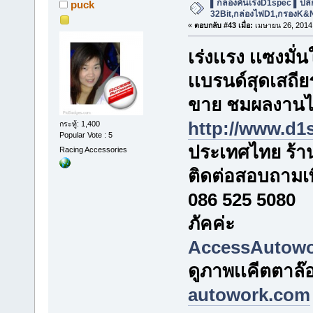
▌กล่องคันเร่งD1spec ▌ปลีก-ส
puck
32Bit,กล่องไฟD1,กรองK&
«
ตอบกลับ #43 เมื่อ:
เมษายน 26, 2014,
เร่งเเรง เเซงมั่
เเบรนด์สุดเสถีย
ขาย ชมผลงานได้
http://www.d1
กระทู้: 1,400
Popular Vote : 5
ประเทศไทย ร้าน
Racing Accessories
ติดต่อสอบถามเพิ่
086 525 5080
ภัคค่ะ
AccessAutow
ดูภาพเเคีตตาล๊อ
autowork.com