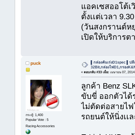
แอคเซสออโต้เวิร
ตั้งเเต่เวลา 9.3
(วันสงกรานต์หยุ
เปิดให้บริการต
▌กล่องคันเร่งD1spec ▌ปลีก-ส
puck
32Bit,กล่องไฟD1,กรองK&
«
ตอบกลับ #33 เมื่อ:
เมษายน 07, 2014,
ลูกค้า Benz SL
ขับขี่ ออกตัวได
ไม่ตัดต่อสายไฟ
รถยนต์ให้นิ่งเเ
กระทู้: 1,400
Popular Vote : 5
Racing Accessories