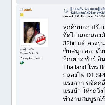
▌กล่องคันเร่งD1spec ▌ปลีก-ส
puck
32Bit,กล่องไฟD1,กรองK&
«
ตอบกลับ #35 เมื่อ:
เมษายน 09, 2014,
ลูกค้าบอก ปรับ
จัดไปเลยกล่องคั
32bit แท้ ตรงร
ขับสนุก ออกตัวพ
กระทู้: 1,400
Popular Vote : 5
อีกเยอะ ชัวร์ ส
Racing Accessories
Thailand โทร.0
กล่องไฟ D1 SPEC
แรงกว่า ขจัดคล
แรงม้า ให้รถวิ่งไ
ทำงานสมบูรณ์ขึ้