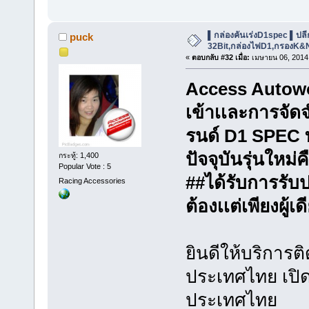
▌กล่องคันเร่งD1spec ▌ปลีก-ส
puck
32Bit,กล่องไฟD1,กรองK&
«
ตอบกลับ #32 เมื่อ:
เมษายน 06, 2014,
Access Autowor
เข้าเเละการจัด
รนด์ D1 SPEC ท
ปัจจุบันรุ่นใหม่
กระทู้: 1,400
Popular Vote : 5
##ได้รับการรั
Racing Accessories
ต้องเเต่เพียงผู
ยินดีให้บริการติ
ประเทศไทย เปิด
ประเทศไทย