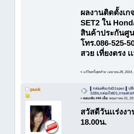
ผลงานติดตั้งเ
SET2 ใน Honda
สินค้าประกันศู
โทร.086-525-5
สวย เที่ยงตรง เ
«
แก้ไขครั้งสุดท้าย: เมษายน 28, 2014
▌กล่องคันเร่งD1spec ▌ปลีก-ส
puck
32Bit,กล่องไฟD1,กรองK&
«
ตอบกลับ #44 เมื่อ:
พฤษภาคม 01, 201
สวัสดีวันเเร่งง
18.00น.