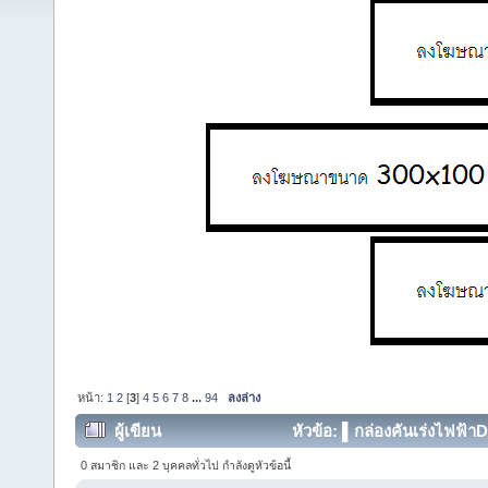
หน้า:
1
2
[
3
]
4
5
6
7
8
...
94
ลงล่าง
ผู้เขียน
หัวข้อ: ▌กล่องคันเร่งไฟฟ้า
373189 ครั้ง)
0 สมาชิก และ 2 บุคคลทั่วไป กำลังดูหัวข้อนี้