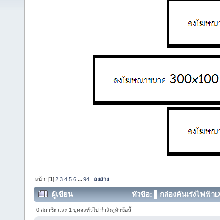
หน้า: [
1
]
2
3
4
5
6
...
94
ลงล่าง
ผู้เขียน
หัวข้อ: ▌กล่องคันเร่งไฟฟ้า
372624 ครั้ง)
0 สมาชิก และ 1 บุคคลทั่วไป กำลังดูหัวข้อนี้