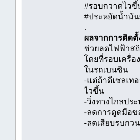
#รอบกวาดไวขึ้
#ประหยัดน้ำมั
.
ผลจากการติดตั้
ช่วยลดไฟฟ้าสถิต
โดยที่รอบเครื่อ
ในรถเบนซิน
-แต่ถ้าดีเซลเทอ
ไวขึ้น
-วิ่งทางไกลประห
-ลดการดูดมือข
-ลดเสียบรบกวนใน