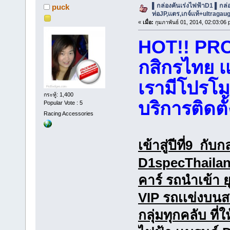
▌กล่องคันเร่งไฟฟ้าD1 ▌กล
puck
ท่อJP,เเตร,เกจ์เเท้+ultragau
«
เมื่อ:
กุมภาพันธ์ 01, 2014, 02:03:06 
HOT!! PRO
กสิกรไทย เ
เรามีโปรโม
กระทู้: 1,400
บริการติดตั
Popular Vote : 5
Racing Accessories
เข้าสู่ปีที่9 กั
D1specThailand
คาร์ รถนำเข้า ยุโ
VIP รถเเข่งบนส
กลุ่มทุกคลับ ที่