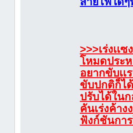
สายไฟใดๆทั้
>>>เร่งเเซง 
โหมดประหยั
อยากขับเเร
ขับปกติก็ไ
ปรับได้ในก
คันเร่งค้า
ฟังก์ชันกา