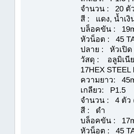
จำนวน : 20 ตัว
สี : แดง, น้ำเงิ
บล็อคขัน : 1
หัวน็อต : 45 
ปลาย : หัวเปิด
วัสดุ : อลูมิเน
17HEX STEEL R
ความยาว: 45
เกลียว: P1.5
จำนวน : 4 ตัว 
สี : ดำ
บล็อคขัน : 1
หัวน็อต : 45 