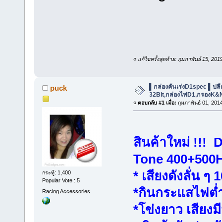
«
แก้ไขครั้งสุดท้าย: กุมภาพันธ์ 15, 2
▌กล่องคันเร่งD1spec ▌ปลีก-ส
puck
32Bit,กล่องไฟD1,กรองK&
«
ตอบกลับ #1 เมื่อ:
กุมภาพันธ์ 01, 201
สินค้าใหม่ !!!
Tone 400+500
* เสียงดังลั่น ๆ
กระทู้: 1,400
Popular Vote : 5
*กินกระแสไฟต่ำ
Racing Accessories
*โข่งยาว เสียงมี