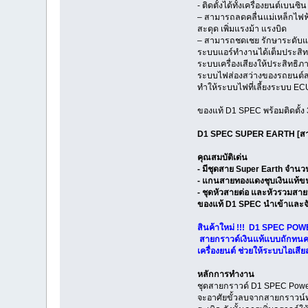
- ติดตั้งได้ทั้งเครื่องยนต์เ
– สามารถลดคลื่นแม่เหล็กไฟฟ้
สะดุด เพิ่มแรงม้า แรงบิด
– สามารถชดเชย รักษาระดับแร
ระบบแอร์ทำงานได้เต็มประสิท
ระบบเครื่องเสียงให้ประสิทธิภาพ
ระบบไฟส่องสว่างของรถยนต์สว
ทำให้ระบบไฟที่เลี้ยงระบบ ECU เ
ของแท้ D1 SPEC พร้อมติดตั้ง
D1 SPEC SUPER EARTH [สา
คุณสมบัติเด่น
- มีชุดสาย Super Earth จำนว
- แกนสายทองแดงชุบเงินแท้ขน
- ชุดหัวสายต่อ และหัวรวมสา
ของแท้ D1 SPEC นำเข้าและ
สินค้าใหม่ !!! D1 SPEC POW
สายกราวด์เงินแท้แบบถักทนความร
เครื่องยนต์ ช่วยให้ระบบไอเสี
หลักการทำงาน
ชุดสายกราวด์ D1 SPEC Power E
จะอาศัยขั้วลบจากสายกราวน์ท