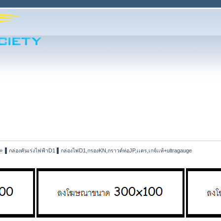
»
▌กล่องคันเร่งไฟฟ้าD1 ▌กล่องไฟD1,กรองKN,กราวด์ท่อJP,เเตร,เกจ์เเท้+ultragauge