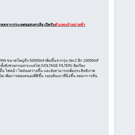
่าสุดจากประเทศออสเตรเลีย เปิดรับ
ตัวเเทนจำหน่ายทั่ว
 ขนาดใหญ่ถึง 50000mf เพิ่มขึ้นจากรุ่น Ver.2 อีก 10000mF
 อีกทั้งยังช่วยกรองกระแสไฟ (VOLTAGE FILTER) จัดเรียง
้น ไฟหน้า ไฟส่องสว่างขึ้น และยังสามารถเพิ่มประสิทธิภาพ
ิ่มการตอบสนองที่ดีขึ้น รอบเดินเบาที่นิ่งขึ้น ลดอาการสั่น