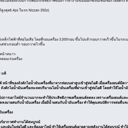
ให้ท่อไอเสียจะเป็นการเพิ่มประสิทธิภาพของการทำงานของอ็อกซิเจนเซ็นเซอร์โดยตรง ส
้สูงสุด6.4ps ในรถ Nizzan 350z)
เหล็กไฟฟ้าที่ท่อไอเสีย โดยที่รอบเครื่อง 3,000รอบ ขึ้นไปแล้วรอบกวาดเร็วขึ้นในรถเ
้งแต่ช่วงรอบต่ำ รอบกวาดไวขึ้น
งหน้าหนาว
ดตอนเร่งเครื่อง
 แท้
 หน้าที่ของถังดักไอน้ำมันเครื่องที่มาจากท่อบนฝาสูบเข้าสู่ท่อไอดี เมื่อเครื่องยนต์มีค
ถังดักไอน้ำมันเครื่องจะลดปริมาณไอน้ำมันเครื่องที่ผ่านเข้าสู่ท่อไอดี โดยทำให้ไอน้ำมัน
าไปการเผาไหม้จำนวนมากจะทำให้ประสิทธิภาพเครื่องยนต์ลดลง เพราะเครื่องยนต์และน้
ลงมาผสมกับน้ำมันเครื่อง เมื่อมีน้ำผสมกับน้ำมันเครื่อง ทำให้คุณสมบัติการหล่อลื่นข
ันเครื่อง
ร์อากาศทำงานได้สมบูรณ์
ละฝุ่นในท่อไอดี และห้องเผาไหม้ ทำให้เครื่องยนต์เผาผลาญพลังงานได้สมบูรณ์ ทำให้ช