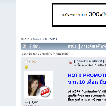
หน้า: [
1
]
2
3
4
5
6
...
94
ลงล่าง
ผู้เขียน
หัวข้อ: ▌กล่องคันเร่งไฟฟ
0 สมาชิก และ 2 บุคคลทั่วไป กำลังดูหัวข้อนี้
▌กล่องคันเร่งไฟฟ้าD1 ▌
puck
«
เมื่อ:
กุมภาพันธ์ 01, 2014,
HOT!! PROMOTION
นาน 10 เดือน มีบ
เข้าสู่ปีที่9 กับกล่องคันเร่งไ
เบนซิล ดีเซล ขอขอบคุณลูกค้าทุ
ทึ่สุด ลูกค้าสามารถเข้าชม ภา
กระทู้: 1,400