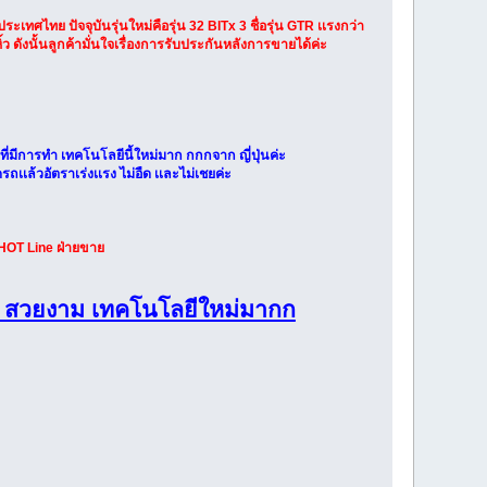
เทศไทย ปัจจุบันรุ่นใหม่คือรุ่น 32 BITx 3 ชื่อรุ่น GTR เเรงกว่า
ิ้ว ดังนั้นลูกค้ามั่นใจเรื่องการรับประกันหลังการขายได้ค่ะ
่มีการทำ เทคโนโลยีนี้ใหม่มาก กกกจาก ญี่ปุ่นค่ะ
เเล้วอัตราเร่งเเรง ไม่อืด เเละไม่เชยค่ะ
HOT Line ฝ่ายขาย
 สวยงาม เทคโนโลยีใหม่มากก