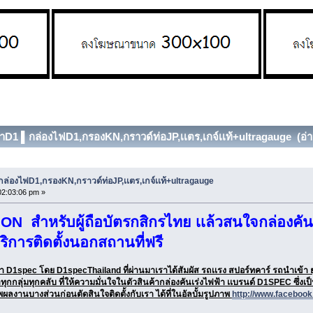
้าD1 ▌กล่องไฟD1,กรองKN,กราวด์ท่อJP,เเตร,เกจ์เเท้+ultragauge (อ่าน
กล่องไฟD1,กรองKN,กราวด์ท่อJP,เเตร,เกจ์เเท้+ultragauge
 02:03:06 pm »
 สำหรับผู้ถือบัตรกสิกรไทย เเล้วสนใจกล่องคันเ
ริการติดตั้งนอกสถานที่ฟรี
ฟฟ้า D1spec โดย D1specThailand ที่ผ่านมาเราได้สัมผัส รถเเรง สปอร์ทคาร์ รถนำเข้า ยุโ
กกลุ่มทุกคลับ ที่ให้ความมั่นใจในตัวสินค้ากล่องคันเร่งไฟฟ้า เเบรนด์ D1SPEC ซึ่งเป็นเ
พผลงานบางส่วนก่อนตัดสินใจติดตั้งกับเรา ได้ที่ในอัลบั้มรูปภาพ
http://www.faceboo