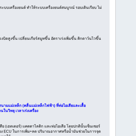
บบเครื่องยนต์ ทำให้ระบบเครื่องยนต์สมบูรณ์ รอบเดินเรียบ ไม่
สูงขึ้น เปลี่ยนเกียร์สมูทขึ้น อัตราเร่งเพิ่มขึ้น คิกดาว์นไวขึ้น
ามแม่เหล็ก (คลื่นแม่เหล็กไฟฟ้า) ที่ท่อไอเสียและเสื้อ
นวิทยุ เวลาเร่งเครื่อง
สีย (เฮดเดอร์) แคตตาไลติก และท่อไอเสีย โดยปกตินั้นเซ็นเซอร์
ล่อง ECU ในการเพิ่ม+ลด ปริมาณอากาศหรือน้ำมันช่วยในการจุด