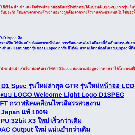
ต้เวิร์ค
นำเข้าเเละจัดจำหน่าย
กล่องคันเร่งไฟฟ้าภายใต้เเบรนด์ D1 SPEC ทุกรุ่น ในประ
การรับประกันโดยตรงจากทางโรง
งานอย่างถูกต้องจากทางโรงานต่างประเทศ
ไม่ใช่ของห
GTR-D1spec คือ
าฟฟิค ให้ทันสมัย ส่งออกขายทั่วโลก การพัฒนาเทคโนโลยีตรงนี้ถือเป็นเเบรนด์เเรกที
กันค่ะ ยอดขายทุกรุ่นของ D1spec การันตีได้ค่ะ มาลองติดกล่องคันเร่งD1spec ที่ติดรถ
โรป รถนำเข้า สนใจกล่องคันเร่งไฟฟ้า D1spec สอบถามข้อมูลจากทางเราได้โดยตรงที่
้า D1 Spec
รุ่นใหม่ล่าสุด GTR รุ่นใหม่
หน้าจอ LCD
มีระบบ LOGO Welcome Light Logo D1SPEC
TFT กราฟฟิคเคลื่อนไหวสีสรรสวยงาม
 Japan แท้ 100%
U 32bit X3 ใหม่ เร็วกว่าเดิม
C Output ใหม่ แม่นยำกว่าเดิม