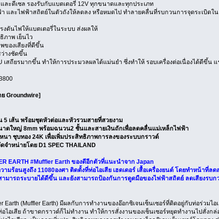
บนซิน และดีเซล รองรับกับแบตเตอรี่ 12V ทุกขนาดและทุกประเภท
า และไฟฟ้าสถิตย์ในตัวถังให้ลดลง หรือหมดไป ทำลายคลื่นที่รบกวนการจุดระเบิดในระ
งดันไฟให้แบตเตอรี่ในระบบ ส่งผลให้
ธิภาพ เย็นไว
ของเสียงที่ดีขึ้น
่างชัดขึ้น
สถียรมากขึ้น ทำให้การประมวลผลได้แม่นยำ ซึ่งทำให้ รอบเครื่องต่อเนื่องได้ดีขึ้น แรงบิด
 3800
ย Groundwire]
น 5 เส้น พร้อมชุดหัวต่อและหัวรวมสายที่สวยงาม
าดใหญ่ 8mm พร้อมฉนวน2 ชั้นและสายเงินถักเพื่อลดคลื่นแม่เหล็กไฟฟ้า
ยหนา ชุบทอง 24K เพื่อเพิ่มประสิทธิภาพการลงของระบบกราวด์
จัดจำหน่ายโดย D1 SPEC THAILAND
ER EARTH #Muffler Earth ของดีอีกตัวที่แนะนำจาก Japan
้อนสูงถึง 11080องศา ติดตั้งที่ท่อไอเสีย เฮดเดอร์ เสื้อเครื่องยนต์ โดยทำหน้าที่ลดสน
ยสามารถระบายได้ดีขึ้น และยังสามารถป้องกันการดูดมือของไฟฟ้าสถิตย์ ลดเสียงรบกวนใ
arth (Muffler Earth) มีผลกับการทำงานของอ๊อกซิเจนเซ็นเซอร์ที่ติดอยู่กับท่อร่วมไอเ
่อไอเสีย ถ้าขาดกราวด์ก็ไม่ทำงาน ทำให้การสั่งงานของเซ็นเซอร์หยุดทำงานไปสั่งก