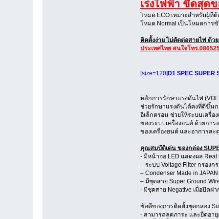
เร่งไฟฟ้า ขีดสุ
โหมด ECO เหมาะสำหรับผู้ที่ต้
โหมด Normal เป็นโหมดการขั
ติดตั้งง่าย ไม่ตัดต่อสายไฟ 
ประเทศไทย สนใจโทร.08652
[size=120]
D1 SPEC SUPER STA
หลักการรักษาแรงดันไฟ (VOLT
ช่วยรักษาแรงดันได้คงที่ดีขึ้น
อิเล็กตรอน ช่วยให้ระบบเครื่
ของระบบเครื่องยนต์ ด้วยการล
ของเครื่องยนต์ และอาการสะด
คุณสมบัติเด่น ของกล่อง SUPE
- มีหน้าจอ LED แสดงผล Real 
– ระบบ Voltage Filter กรองกร
– Condenser Made in JAPAN
– มีชุดสาย Super Ground Wire
- มีชุดสาย Negative เมื่อปิ
ข้อดีของการติดตั้งชุดกล่อง Sup
- สามารถลดภาระ และยืดอาย