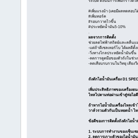
ระเบิด ดังนั้นการเพิ่มกราวด์
#เพิ่มแรงม้า (เคยมีผลทดสอบได
#เพิ่มทอร์ค
#รอบกวาดไวขึ้น
#ประหยัดน้ำมัน5-10%
.
ผลจากการติดตั้ง
ช่วยลดไฟฟ้าสถิตย์และคลื่นแม่
-แต่ถ้าดีเซลเทอร์โบ ได้ผลดีตั
-วิ่งทางไกลประหยัดน้ำมันขึ้น
-ลดการดูดมือของตัวถังในช่ว
-ลดเสียบรบกวนในวิทยุ เสียงวี
ถังดักไอน้ำมันเครื่อง D1 SPEC
เพิ่มประสิทธิภาพของเครื่องยนต์
ไหลไปตามท่อผ่านเข้าสู่ท่อไอดี 
ถ้าหากไอน้ำมันเครื่องไหลเข้
วาล์วรวมตัวกันเป็นหยดน้ำ ไหล
ข้อดีของการติดตั้งถังดักไอน้ำม
1. ระบบการทำงานของเซ็นเซอ
2. ลดการเกาะตัวของไอน้ำมัน แ