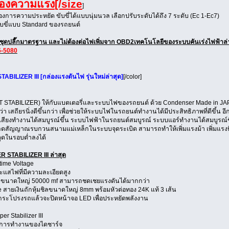
ดของความแรง
[/size
]
องการความประหยัด ขับขี่ได้แบบนุ่มนวล เลือกปรับระดับได้ถึง 7 ระดับ (Ec 1-Ec7)
บขี่แบบ Standard ของรถยนต์
ด้วยชุดปลี๊กมาตรฐาน และไม่ต้องต่อไฟเพิ่มจาก OBD2เทคโนโลยีของระบบคันเร่งไฟฟ้าล
5-5080
BILIZER III [กล่องแรงดันไฟ รุ่นใหม่ล่าสุด]
[/color]
 STABILIZER) ให้กับแบตเตอรี่และระบบไฟของรถยนต์ ด้วย Condenser Made in JAPAN
กว่า เสถียรนิ่งดีขึ้นกว่า เพื่อช่วยให้ระบบไฟในรถยนต์ทำงานได้มีประสิทธิภาพที่ดีขึ้น
องเสียงทำงานได้สมบูรณ์ขึ้น ระบบไฟฟ้าในรถยนต์สมบูรณ์ ระบบแอร์ทำงานได้สมบูรณ์ขึ
ดสัญญาณรบกวนสนามแม่เหล็กในระบบจุดระเบิด สามารถทำให้เพิ่มแรงม้า เพิ่มแรงบิด เพ
ุดในรอบต่ำลงได้
R STABILIZER III ล่าสุด
time Voltage
ะแสไฟที่มีความละเอียดสูง
 ขนาดใหญ่ 50000 mf สามารถชดเชยแรงดันได้มากกว่า
 สายเงินถักหุ้มชิลขนาดใหญ่ 8mm พร้อมหัวต่อทอง 24K แท้ 3 เส้น
ดฝากระโปรงรถแล้วจะปิดหน้าจอ LED เพื่อประหยัดพลังงาน
er Stabilizer III
ุการทำงานของไดชาร์จ