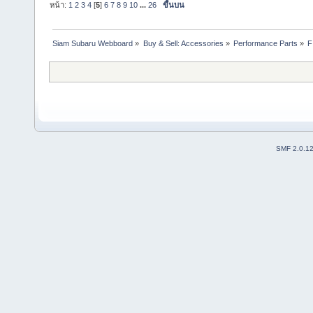
หน้า:
1
2
3
4
[
5
]
6
7
8
9
10
...
26
ขึ้นบน
Siam Subaru Webboard
»
Buy & Sell: Accessories
»
Performance Parts
»
F
SMF 2.0.1