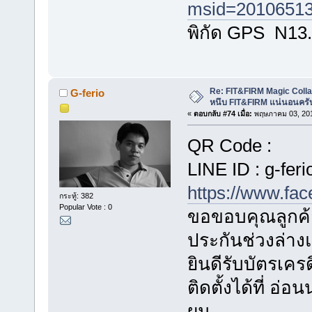
msid=20106513
พิกัด GPS N13
Re: FIT&FIRM Magic Colla
G-ferio
หนึบ FIT&FIRM แน่นอนครั
«
ตอบกลับ #74 เมื่อ:
พฤษภาคม 03, 201
QR Code :
LINE ID : g-feri
https://www.fa
กระทู้: 382
Popular Vote : 0
ขอขอบคุณลูกค้า
ประกันช่วงล่า
ยินดีรับบัตรเค
ติดตั้งได้ที่ อ
ผม