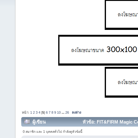
หน้า:
1
2
3
4
[
5
]
6
7
8
9
10
...
26
ลงล่าง
ผู้เขียน
หัวข้อ: FIT&FIRM Magic Co
ครั้ง)
0 สมาชิก และ 1 บุคคลทั่วไป กำลังดูหัวข้อนี้