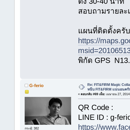
ตั้ง 30-40 นาที
สอบถามรายละเอี
แผนที่ติดตั้งครั
https://maps.g
msid=20106513
พิกัด GPS N13
Re: FIT&FIRM Magic Colla
G-ferio
หนึบ FIT&FIRM แน่นอนครั
«
ตอบกลับ #69 เมื่อ:
เมษายน 27, 2014,
QR Code :
LINE ID : g-feri
https://www.fa
กระทู้: 382