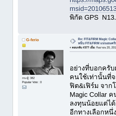
msid=20106513
พิกัด GPS N13
Re: FIT&FIRM Magic Colla
G-ferio
หนึบ FIT&FIRM แน่นอนครั
«
ตอบกลับ #377 เมื่อ:
กันยายน 20, 201
อย่างที่บอกครั
คนใช้เท่านั้นที่
กระทู้: 382
Popular Vote : 0
ฟิต&เฟิร์ม จา
Magic Collar ค
ลงทุนน้อยแต่ได้
อีกทางเลือกหนึ่