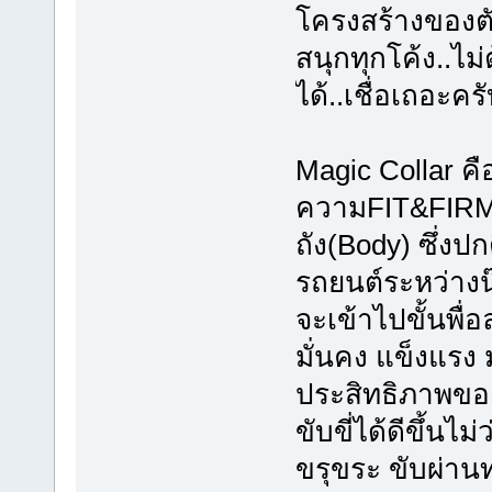
โครงสร้างของตั
สนุกทุกโค้ง..ไม่ต
ได้..เชื่อเถอะค
Magic Collar คือช
ความFIT&FIRMให
ถัง(Body) ซึ่งป
รถยนต์ระหว่างน
จะเข้าไปขั้นพื่
มั่นคง แข็งแรง 
ประสิทธิภาพขอ
ขับขี่ได้ดีขึ้นไ
ขรุขระ ขับผ่าน