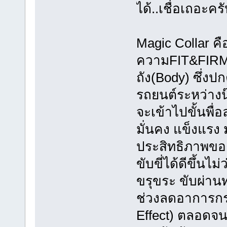
ได้..เชื่อเถอะค
Magic Collar คือช
ความFIT&FIRMให
ถัง(Body) ซึ่งป
รถยนต์ระหว่างน
จะเข้าไปขั้นพื่
มั่นคง แข็งแรง 
ประสิทธิภาพขอ
ขับขี่ได้ดีขึ้นไ
ขรุขระ ขับผ่าน
ช่วงลดอาการกร
Effect) ตลอดจน