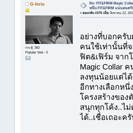
Re: FIT&FIRM Magic Colla
G-ferio
หนึบ FIT&FIRM แน่นอนครั
«
ตอบกลับ #375 เมื่อ:
สิงหาคม 22, 201
อย่างที่บอกครั
คนใช้เท่านั้นที่
กระทู้: 382
Popular Vote : 0
ฟิต&เฟิร์ม จา
Magic Collar ค
ลงทุนน้อยแต่ได้
อีกทางเลือกหนึ่
โครงสร้างของตั
สนุกทุกโค้ง..ไม่ต
ได้..เชื่อเถอะค