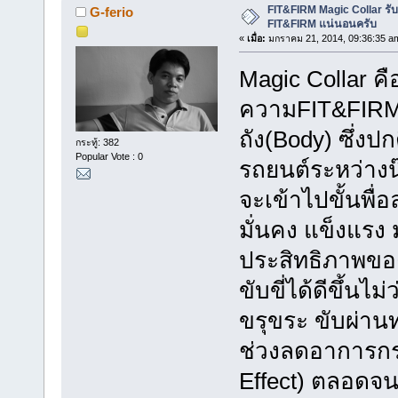
FIT&FIRM Magic Collar รั
G-ferio
FIT&FIRM แน่นอนครับ
«
เมื่อ:
มกราคม 21, 2014, 09:36:35 a
Magic Collar คือช
ความFIT&FIRMให
ถัง(Body) ซึ่งป
กระทู้: 382
Popular Vote : 0
รถยนต์ระหว่างน
จะเข้าไปขั้นพื่
มั่นคง แข็งแรง 
ประสิทธิภาพขอ
ขับขี่ได้ดีขึ้นไ
ขรุขระ ขับผ่าน
ช่วงลดอาการกร
Effect) ตลอดจน