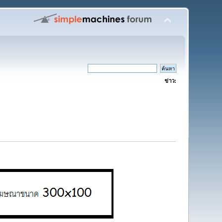
ข่าว: