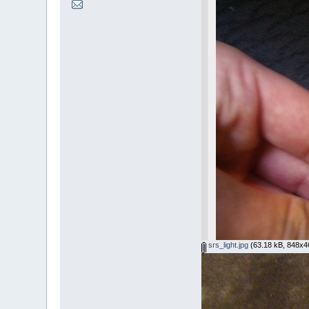
srs_light.jpg
(63.18 kB, 848x460