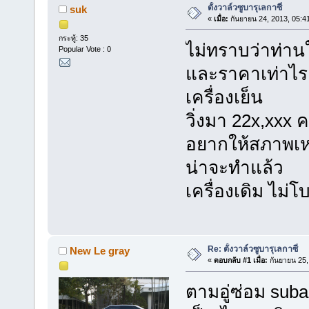
ตั้งวาล์วซูบารุเลกาซี่
suk
«
เมื่อ:
กันยายน 24, 2013, 05:4
กระทู้: 35
ไม่ทราบว่าท่านใ
Popular Vote : 0
และราคาเท่าไรค
เครื่องเย็น
วิ่งมา 22x,xxx ค
อยากให้สภาพเหมื
น่าจะทำแล้ว
เครื่องเดิม ไม่โ
Re: ตั้งวาล์วซูบารุเลกาซี่
New Le gray
«
ตอบกลับ #1 เมื่อ:
กันยายน 25,
ตามอู่ซ่อม suba