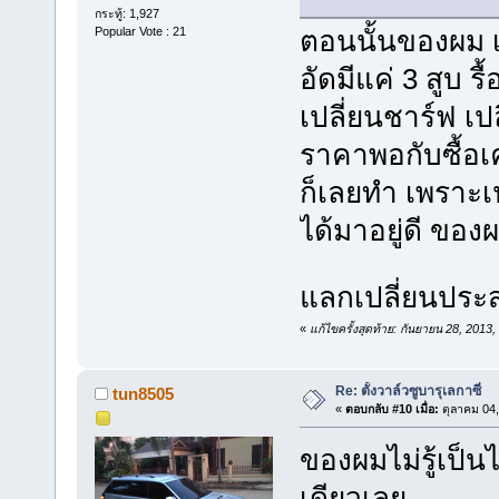
กระทู้: 1,927
ตอนนั้นของผม เคร
Popular Vote : 21
อัดมีแค่ 3 สูบ รื
เปลี่ยนชาร์ฟ เปล
ราคาพอกับซื้อเ
ก็เลยทำ เพราะเปล
ได้มาอยู่ดี ของผ
แลกเปลี่ยนประ
«
แก้ไขครั้งสุดท้าย: กันยายน 28, 201
Re: ตั้งวาล์วซูบารุเลกาซี่
tun8505
«
ตอบกลับ #10 เมื่อ:
ตุลาคม 04,
ของผมไม่รู้เป็น
เดียวเลย