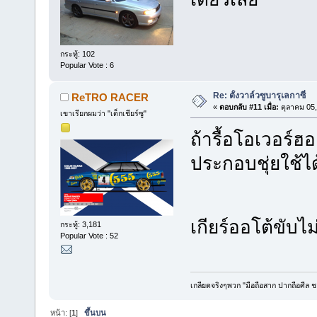
กระทู้: 102
Popular Vote : 6
Re: ตั้งวาล์วซูบารุเลกาซี่
ReTRO RACER
«
ตอบกลับ #11 เมื่อ:
ตุลาคม 05,
เขาเรียกผมว่า "เด็กเชียร์ซู"
ถ้ารื้อโอเวอร์ฮออ
ประกอบชุ่ยใช้
เกียร์ออโต้ขับไ
กระทู้: 3,181
Popular Vote : 52
เกลียดจริงๆพวก "มือถือสาก ปากถือศีล 
หน้า: [
1
]
ขึ้นบน