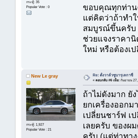
กระทู้: 35
ขอบคุณทุกท่านค
Popular Vote : 0
แต่คิดว่าถ้าทำใ
สมบูรณ์ขึ้นครับ
ช่วยแจงราคานิด
ใหม่ หรือต้องเป
Re: ตั้งวาล์วซูบารุเลกาซี่
New Le gray
«
ตอบกลับ #6 เมื่อ:
กันยายน 27,
ถ้าไม่ดังมาก ยั
ยกเครื่องออกมา
เปลี่ยนชาร์ฟ เ
เลยครับ ของผมต
กระทู้: 1,927
Popular Vote : 21
ครับ (แต่ท่าทาง