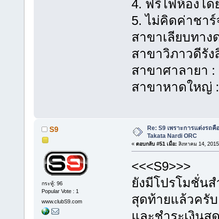
4. ฟรีไฟห้องโด
5. ไม่คิดค่าช
สาขาเลียบทางด
สาขาวิภาวดีรัง
สาขาศาลายา : 
สาขาหาดใหญ่ :
Re: S9 เพราะการแต่งรถคือชี
S9
Takata Nardi ORC
«
ตอบกลับ #51 เมื่อ:
สิงหาคม 14, 2015
<<<S9>>>
ยังมีโปรโมชั่
กระทู้: 96
Popular Vote : 1
สุดท้ายแล้วครั
www.clubS9.com
และชำระเงินสดป